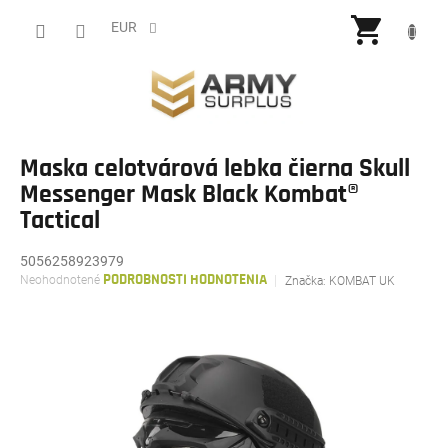
Prejsť
NÁKU
na
EUR
obsah
KOŠÍ
Maska celotvárová lebka čierna Skull
Messenger Mask Black Kombat®
Tactical
5056258923979
Priemerné
Neohodnotené
PODROBNOSTI HODNOTENIA
Značka:
KOMBAT UK
hodnotenie
produktu
je
0,0
z
5
hviezdičiek.