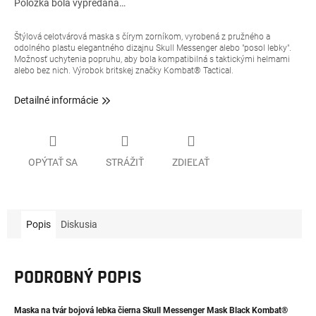
Položka bola vypredaná…
Štýlová celotvárová maska s čírym zorníkom, vyrobená z pružného a
odolného plastu elegantného dizajnu Skull Messenger alebo "posol lebky".
Možnosť uchytenia popruhu, aby bola kompatibilná s taktickými helmami
alebo bez nich. Výrobok britskej značky Kombat® Tactical.
Detailné informácie
OPÝTAŤ SA
STRÁŽIŤ
ZDIEĽAŤ
Popis
Diskusia
PODROBNÝ POPIS
Maska na tvár bojová lebka čierna Skull Messenger Mask Black Kombat®