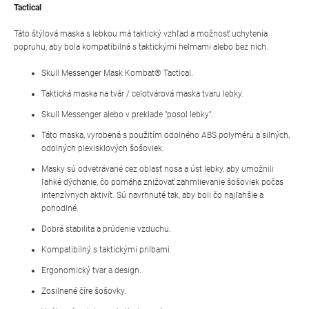
Tactical
Táto štýlová maska s lebkou má taktický vzhľad a možnosť uchytenia
popruhu, aby bola kompatibilná s taktickými helmami alebo bez nich.
Skull Messenger Mask Kombat® Tactical.
Taktická maska na tvár / celotvárová maska tvaru lebky.
Skull Messenger alebo v preklade "posol lebky".
Táto maska, vyrobená s použitím odolného ABS polyméru a silných,
odolných plexisklových šošoviek.
Masky sú odvetrávané cez oblasť nosa a úst lebky, aby umožnili
ľahké dýchanie, čo pomáha znižovať zahmlievanie šošoviek počas
intenzívnych aktivít. Sú navrhnuté tak, aby boli čo najľahšie a
pohodlné.
Dobrá stabilita a prúdenie vzduchu.
Kompatibilný s taktickými prilbami.
Ergonomický tvar a design.
Zosilnené číre šošovky.