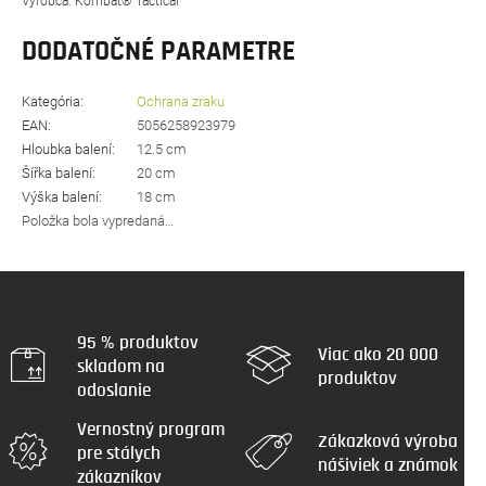
Výrobca:
Kombat® Tactical
DODATOČNÉ PARAMETRE
Kategória
:
Ochrana zraku
EAN
:
5056258923979
Hloubka balení
:
12.5 cm
Šířka balení
:
20 cm
Výška balení
:
18 cm
Položka bola vypredaná…
95 % produktov
Viac ako 20 000
skladom na
produktov
odoslanie
Vernostný program
Zákazková výroba
pre stálych
nášiviek a známok
zákazníkov