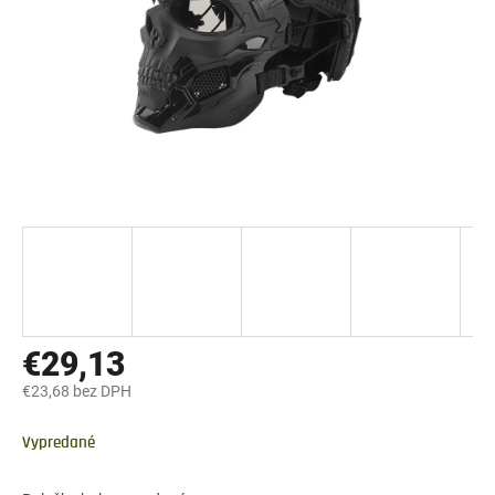
€29,13
€23,68 bez DPH
Jednotková
cena:
Vypredané