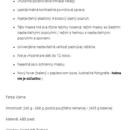
Vnútorné polstrovanie tlmiace nárazy.
Lesklá/matná kontrastná povrchová úprava.
Nastaviteľný elastický 4-bodový zadný popruh.
Táto maska má dva rôzne režimy nosenia: režim masky so šiestimi
nastaviteľnými popruhmi / režim s helmou s nastaviteľnými
popruhmi a sponami.
Univerzálna nastaviteľná veľkosť padnúcej väčšine.
Nie je vhodné pre deti do 12 rokov.
Nejedná sa o ochrannú masku.
Nový tovar (balený v papierovom boxe, ilustračné fotografie -
helma
nie je súčasťou
).
Farba: čierna
Hmotnosť: 240 g - 268 g (podľa použitého remenia) / (405 g balenia)
Materiál: ABS plast