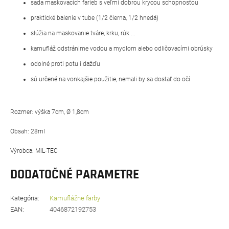
sada maskovacích farieb s veľmi dobrou krycou schopnosťou
praktické balenie v tube (1/2 čierna, 1/2 hnedá)
slúžia na maskovanie tváre, krku, rúk ...
kamufláž odstránime vodou a mydlom alebo odličovacími obrúsky
odolné proti potu i dažďu
sú určené na vonkajšie použitie, nemali by sa dostať do očí
Rozmer: výška 7cm, Ø 1,8cm
Obsah: 28ml
Výrobca: MIL-TEC
DODATOČNÉ PARAMETRE
Kategória
:
Kamuflážne farby
EAN
:
4046872192753