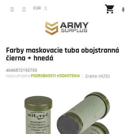
Prejsť
NÁKU
na
EUR
obsah
KOŠÍ
Farby maskovacie tuba obojstranná
čierna + hnedá
4046872192753
Priemerné
Neohodnotené
PODROBNOSTI HODNOTENIA
Značka:
MILTEC
hodnotenie
produktu
je
0,0
z
5
hviezdičiek.