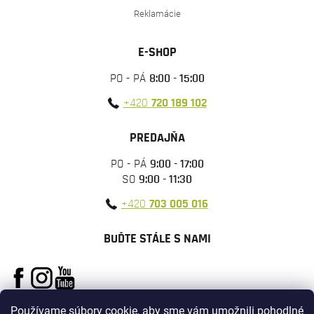
Reklamácie
E-SHOP
PO - PÁ
8:00 - 15:00
+420
720 189 102
PREDAJŇA
PO - PÁ
9:00 - 17:00
SO
9:00 - 11:30
+420
703 005 016
BUĎTE STÁLE S NAMI
Používame súbory cookie, aby sme vám umožnili pohodlné