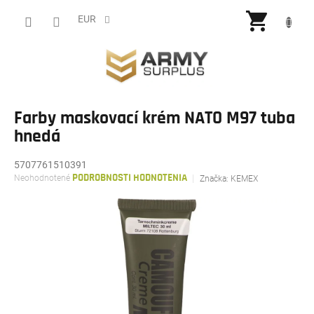
Prejsť
NÁKU
na
EUR
obsah
KOŠÍ
Farby maskovací krém NATO M97 tuba
hnedá
5707761510391
Priemerné
Neohodnotené
PODROBNOSTI HODNOTENIA
Značka:
KEMEX
hodnotenie
produktu
je
0,0
z
5
hviezdičiek.