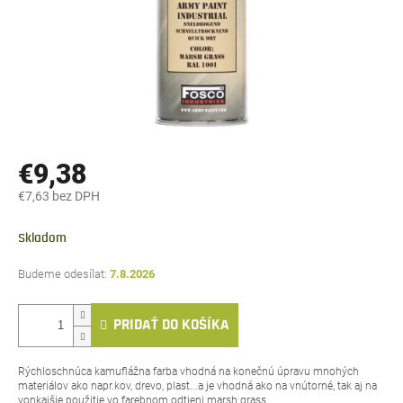
€9,38
€7,63 bez DPH
Jednotková
cena:
Skladom
7.8.2026
PRIDAŤ DO KOŠÍKA
Rýchloschnúca kamuflážna farba vhodná na konečnú úpravu mnohých
materiálov ako napr.kov, drevo, plast...a je vhodná ako na vnútorné, tak aj na
vonkajšie použitie vo farebnom odtieni marsh grass.