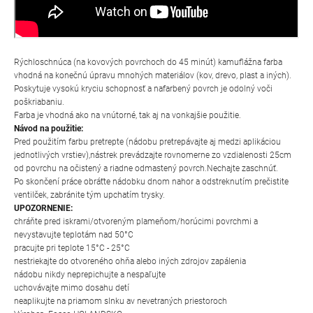
Rýchloschnúca (na kovových povrchoch do 45 minút) kamuflážna farba
vhodná na konečnú úpravu mnohých materiálov (kov, drevo, plast a iných).
Poskytuje vysokú kryciu schopnosť a nafarbený povrch je odolný voči
poškriabaniu.
Farba je vhodná ako na vnútorné, tak aj na vonkajšie použitie.
Návod na použitie:
Pred použitím farbu pretrepte (nádobu pretrepávajte aj medzi aplikáciou
jednotlivých vrstiev),nástrek prevádzajte rovnomerne zo vzdialenosti 25cm
od povrchu na očistený a riadne odmastený povrch.Nechajte zaschnúť.
Po skončení práce obráťte nádobku dnom nahor a odstreknutím prečistite
ventilček, zabránite tým upchatím trysky.
UPOZORNENIE:
chráňte pred iskrami/otvoreným plameňom/horúcimi povrchmi a
nevystavujte teplotám nad 50°C
pracujte pri teplote 15°C - 25°C
nestriekajte do otvoreného ohňa alebo iných zdrojov zapálenia
nádobu nikdy neprepichujte a nespaľujte
uchovávajte mimo dosahu detí
neaplikujte na priamom slnku av nevetraných priestoroch