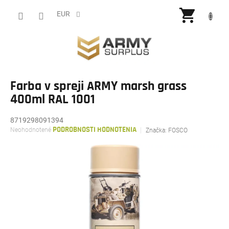
Prejsť
NÁKU
na
EUR
obsah
KOŠÍ
Farba v spreji ARMY marsh grass
400ml RAL 1001
8719298091394
Priemerné
Neohodnotené
PODROBNOSTI HODNOTENIA
Značka:
FOSCO
hodnotenie
produktu
je
0,0
z
5
hviezdičiek.