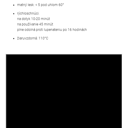
matný lesk: < 5 pod uhlom 60°
rýchloschnúci:
na dotyk 10-20 minút
na používanie 45 minút
plne odolná proti lupenateniu po 16 hodinách
žiaruvzdorná: 110°C