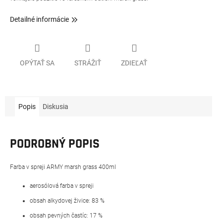
Detailné informácie
OPÝTAŤ SA
STRÁŽIŤ
ZDIEĽAŤ
Popis
Diskusia
PODROBNÝ POPIS
Farba v spreji ARMY marsh grass 400ml
aerosólová farba v spreji
obsah alkydovej živice: 83 %
obsah pevných častíc: 17 %