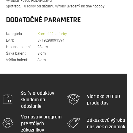
Výrobca: Fosco HOLANDSKO
Spotreba: 10 rokov od dátumu výroby uvedený na dne nádoby
DODATOČNÉ PARAMETRE
Kategória
:
Kamuflážne farby
EAN
:
8719298091394
Hloubka balení
:
23 cm
Šířka balení
:
8 cm
Výška balení
:
8 cm
95 % produktov
Viac ako 20 000
skladom na
produktov
odoslanie
Vernostný program
Zákazková výroba
pre stálych
nášiviek a známok
zákazníkov