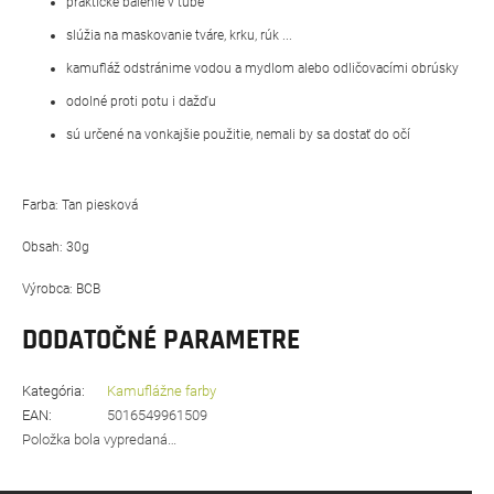
praktické balenie v tube
slúžia na maskovanie tváre, krku, rúk ...
kamufláž odstránime vodou a mydlom alebo odličovacími obrúsky
odolné proti potu i dažďu
sú určené na vonkajšie použitie, nemali by sa dostať do očí
Farba: Tan piesková
Obsah: 30g
Výrobca: BCB
DODATOČNÉ PARAMETRE
Kategória
:
Kamuflážne farby
EAN
:
5016549961509
Položka bola vypredaná…