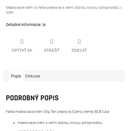
Maskovacie krém vo farbe pieskovej s veľmi dobrou krycou schopnosťou v
tube.
Detailné informácie
OPÝTAŤ SA
STRÁŽIŤ
ZDIEĽAŤ
Popis
Diskusia
PODROBNÝ POPIS
Farba maskovacia krém 30g Tan piesková (Camo creme) BCB tuba
maskovacie krém s veľmi dobrou krycou schopnosťou