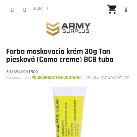
Prejsť
NÁKU
na
EUR
obsah
KOŠÍ
Farba maskovacia krém 30g Tan
piesková (Camo creme) BCB tuba
5016549961509
Priemerné
Neohodnotené
PODROBNOSTI HODNOTENIA
Značka:
BCB ADVENTURE
hodnotenie
produktu
je
0,0
z
5
hviezdičiek.