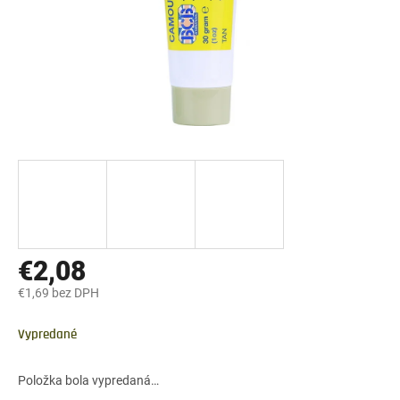
€2,08
€1,69 bez DPH
Jednotková
cena:
Vypredané
Položka bola vypredaná…