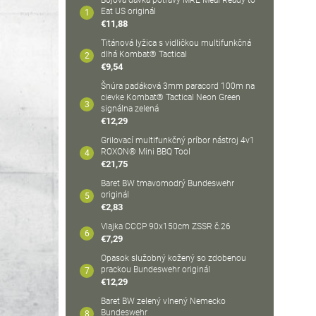
Bojová dávka potravy MRE Meal Ready to
Eat US originál
€11,88
Titánová lyžica s vidličkou multifunkčná
dlhá Kombat® Tactical
€9,54
Šnúra padáková 3mm paracord 100m na
cievke Kombat® Tactical Neon Green
signálna zelená
€12,29
Grilovací multifunkčný príbor nástroj 4v1
ROXON® Mini BBQ Tool
€21,75
Baret BW tmavomodrý Bundeswehr
originál
€2,83
Vlajka CCCP 90x150cm ZSSR č.26
€7,29
Opasok služobný kožený so zdobenou
prackou Bundeswehr originál
€12,29
Baret BW zelený vlnený Nemecko
Bundeswehr