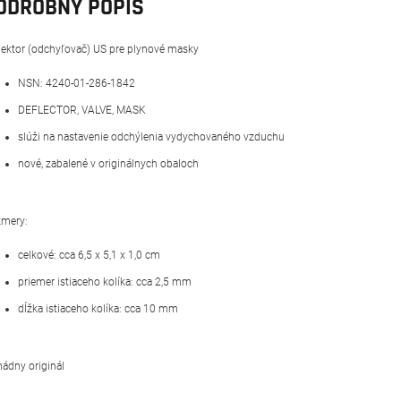
ODROBNÝ POPIS
lektor (odchyľovač) US pre plynové masky
NSN: 4240-01-286-1842
DEFLECTOR, VALVE, MASK
slúži na nastavenie odchýlenia vydychovaného vzduchu
nové, zabalené v originálnych obaloch
mery:
celkové: cca 6,5 x 5,1 x 1,0 cm
priemer istiaceho kolíka: cca 2,5 mm
dĺžka istiaceho kolíka: cca 10 mm
ádny originál