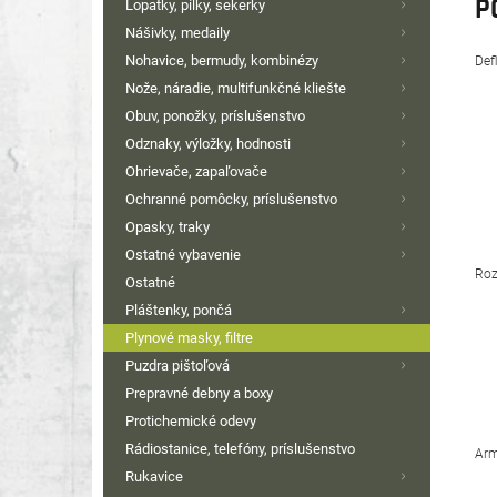
P
Lopatky, pílky, sekerky
Nášivky, medaily
Nohavice, bermudy, kombinézy
Def
Nože, náradie, multifunkčné kliešte
Obuv, ponožky, príslušenstvo
Odznaky, výložky, hodnosti
Ohrievače, zapaľovače
Ochranné pomôcky, príslušenstvo
Opasky, traky
Ostatné vybavenie
Roz
Ostatné
Pláštenky, pončá
Plynové masky, filtre
Puzdra pištoľová
Prepravné debny a boxy
Protichemické odevy
Rádiostanice, telefóny, príslušenstvo
Arm
Rukavice