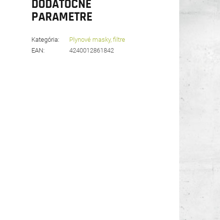
DODATOČNÉ
PARAMETRE
Kategória
:
Plynové masky, filtre
EAN
:
4240012861842