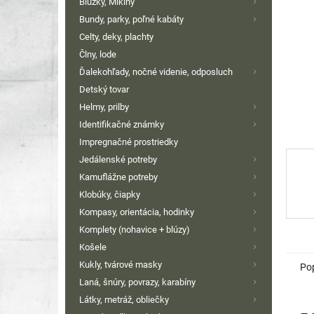
Blúzky, Mikiny
Bundy, parky, poľné kabáty
Celty, deky, plachty
Člny, lode
Ďalekohľady, nočné videnie, odposluch
Detský tovar
Helmy, prilby
Identifikačné známky
Impregnačné prostriedky
Jedálenské potreby
Kamuflážne potreby
Klobúky, čiapky
Kompasy, orientácia, hodinky
Komplety (nohavice + blúzy)
Košele
Kukly, tvárové masky
Po
Laná, šnúry, povrazy, karabíny
Látky, metráž, obliečky