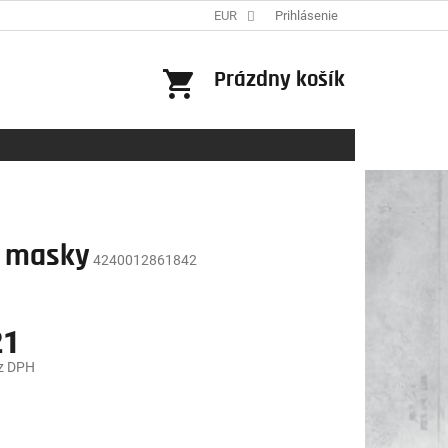
EUR
Prihlásenie
NÁKUPNÝ
Prázdny košík
KOŠÍK
é masky
4240012861842
21
z DPH
ová