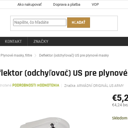
Ako nakupovať
Doprava a platba
VOP
HĽADAŤ
KONTAKT
ZNAČKY
ov
Plynové masky, filtre
Deflektor (odchyľovač) US pre plynové masky
flektor (odchyľovač) US pre plynov
rné
notené
PODROBNOSTI HODNOTENIA
Značka:
ARMÁDNÍ ORIGINÁL US ARMY
enie
tu
€5,
€4,24 be
Jednotk
čiek.
cena:
Skladom