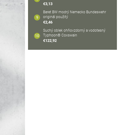
€3,13
Baret BW modrý Nemecko Bundeswehr
originál použitý
€2,46
Suchý oblek ohňovzdorný a vodotesný
Typhoon® Coxswain
€122,92