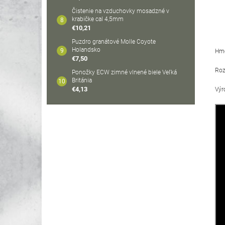
Čistenie na vzduchovky mosadzné v
krabičke cal 4,5mm
€10,21
Puzdro granátové Molle Coyote
Holandsko
Hmo
€7,50
Roz
Ponožky ECW zimné vlnené biele Veľká
Británia
€4,13
Výr