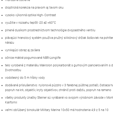
dioptrická korekcia na pravom aj ľavom oku
vysoko
výkonná optika
High-
Contrast
využitie v rozsahu teplôt -20 až +60°C
plnené dusíkom prostredníctvom technológie dvojcestného ventilu
plávajúci hranolový systém používa pružný silikónový držiak šošoviek na pohlte
nárazu
vynikajúci obraz aj za šera
očnice mäkké pogumované NBR-Longlife
telo vyrobené z materiálu Makrolon polykarbonát s gumovým pancierovaním s 
životnosťou
vodotesný do 5 m hĺbky vody
dodávané príslušenstvo: nylonové púzdro v 3 farebnej púštnej potlači, čistiaca h
popruh na krk, objektív,
kryty objektívov, chránič proti dažďu, popruh na rameno
všetky produkty značky Steiner sú vyrábané vo svojom výrobnom závode v Mont
Kalifornii
veľmi obľúbený binokulár Military Marine 10x50 má hodnotenie 4,9 z 5 na 10