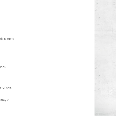
nie silného
dlhou
andrička,
erey v