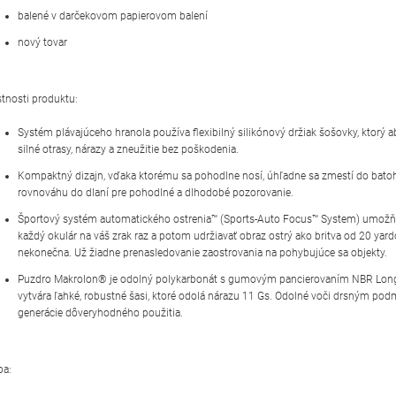
balené v darčekovom papierovom balení
nový tovar
stnosti produktu:
Systém plávajúceho hranola používa flexibilný silikónový držiak šošovky, ktorý 
silné otrasy, nárazy a zneužitie bez poškodenia.
Kompaktný dizajn, vďaka ktorému sa pohodlne nosí, úhľadne sa zmestí do bato
rovnováhu do dlaní pre pohodlné a dlhodobé pozorovanie.
Športový systém automatického ostrenia™ (Sports-Auto Focus™ System) umožňu
každý okulár na váš zrak raz a potom udržiavať obraz ostrý ako britva od 20 yar
nekonečna. Už žiadne prenasledovanie zaostrovania na pohybujúce sa objekty.
Puzdro Makrolon® je odolný polykarbonát s gumovým pancierovaním NBR Long 
vytvára ľahké, robustné šasi, ktoré odolá nárazu 11 Gs. Odolné voči drsným po
generácie dôveryhodného použitia.
ba: