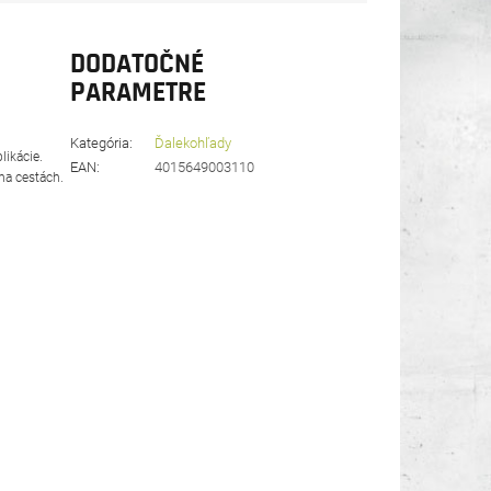
DODATOČNÉ
PARAMETRE
Kategória
:
Ďalekohľady
likácie.
EAN
:
4015649003110
 na cestách.