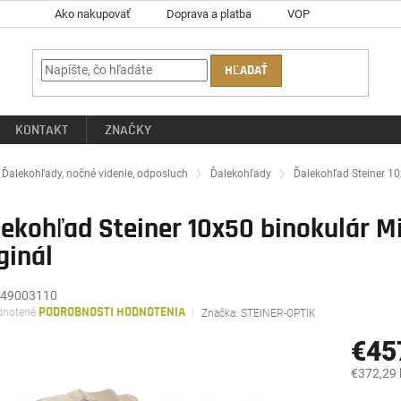
Ako nakupovať
Doprava a platba
VOP
HĽADAŤ
KONTAKT
ZNAČKY
ov
Ďalekohľady, nočné videnie, odposluch
Ďalekohľady
Ďalekohľad Steiner 10x
ekohľad Steiner 10x50 binokulár Mi
ginál
49003110
rné
notené
PODROBNOSTI HODNOTENIA
Značka:
STEINER-OPTIK
enie
tu
€45
€372,29
Jednotk