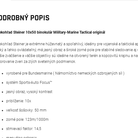
ODROBNÝ POPIS
ekohľad Steiner 10x50 binokulár Military-Marine Tactical originál
ekohľad Steiner je extrémne húževnatý a spoľahlivý, ideálny pre vojenské a taktické ap
ký a ľahko ovládateľný, má jasný obraz a široké zorné pole pre stabilné sledovanie aj
šie zväčšenie a väčšie objektívy sú ideálne na otvorený terén a kopcovitú krajinu a na
orovanie zveri za zlých svetelných podmienok.
vyrobené pre Bundesmarine (
Námorníctvo nemeckých ozbrojených síl
)
systém Sports-Auto Focus™
jasný obraz, vysoký kontrast
priblíženie: 10x
veľkosť šošovky: 50 mm
zorné pole: 123m/1000m
stmievací faktor: 14,5
manuálne ostrenie