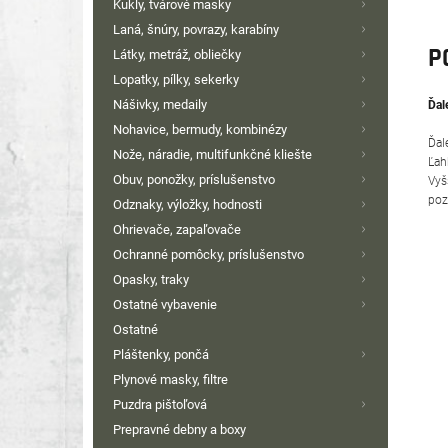
Kukly, tvárové masky
Laná, šnúry, povrazy, karabíny
P
Látky, metráž, obliečky
Lopatky, pílky, sekerky
Nášivky, medaily
Ďal
Nohavice, bermudy, kombinézy
Ďal
Nože, náradie, multifunkčné kliešte
Ľah
Obuv, ponožky, príslušenstvo
Vyš
poz
Odznaky, výložky, hodnosti
Ohrievače, zapaľovače
Ochranné pomôcky, príslušenstvo
Opasky, traky
Ostatné vybavenie
Ostatné
Pláštenky, pončá
Plynové masky, filtre
Puzdra pištoľová
Prepravné debny a boxy