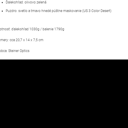
Ďalekohľad: olivovo zelená
Puzdro: svetlo a tmavo hnedé púštne maskovanie (US 3 Color Desert)
tnosť: ďalekohľad 1030g / balenie 1790g
mery: cca 20,7 x 14 x 7,5 cm
obca: Steiner Optics