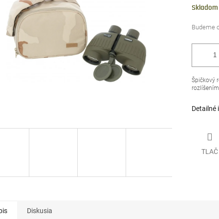
čiek.
cena:
Skladom
Špičkový r
rozlíšení
Detailné 
TLAČ
pis
Diskusia