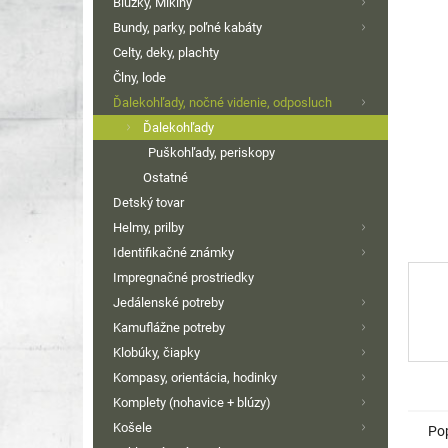
Blúzky, Mikiny
hviezdi
Bundy, parky, poľné kabáty
Celty, deky, plachty
Člny, lode
Ďalekohľady, nočné videnie, odposluch
Ďalekohľady
Puškohľady, periskopy
Ostatné
Detský tovar
Helmy, prilby
Identifikačné známky
Impregnačné prostriedky
Jedálenské potreby
Kamuflážne potreby
Klobúky, čiapky
Kompasy, orientácia, hodinky
Komplety (nohavice + blúzy)
Košele
Po