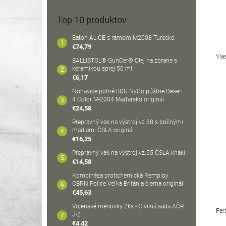
Top 10 produktov
Batoh ALICE s rámom M2008 Turecko
€74,79
Vla
BALLISTOL® GunCer® Olej na zbrane s
keramikou sprej 50 ml
€6,17
Nohavice poľné BDU NyCo púštne Desert
4 Color M-2004 Maďarsko originál
€24,58
Prepravný vak na výstroj vz.88 s bočnými
madlami ČSLA originál
€16,25
Prepravný vak na výstroj vz.55 ČSLA khaki
€14,58
Kombinéza protichemická Remploy
CBRN Police Veľká Británia čierna originál
€45,63
Vojenské menovky 2ks - Civilná sada AČR
Far
J-2
€4,42