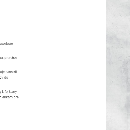
absorbuje
hu, prenáša
je zaostriť
dov do
Life, ktorý
dmienkam pre