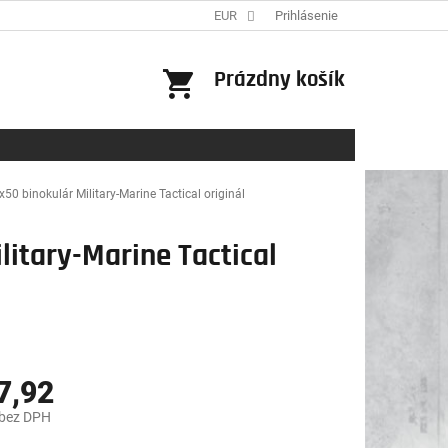
EUR
Prihlásenie
NÁKUPNÝ
Prázdny košík
KOŠÍK
50 binokulár Military-Marine Tactical originál
litary-Marine Tactical
7,92
 bez DPH
ová