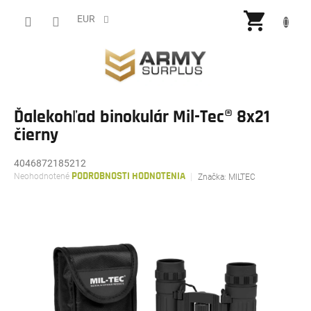
Prejsť
NÁKU
na
EUR
obsah
KOŠÍ
Ďalekohľad binokulár Mil-Tec® 8x21
čierny
4046872185212
Priemerné
Neohodnotené
PODROBNOSTI HODNOTENIA
Značka:
MILTEC
hodnotenie
produktu
je
0,0
z
5
hviezdičiek.