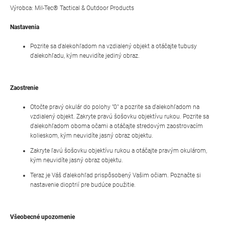
Výrobca: Mil-Tec® Tactical & Outdoor Products
Nastavenia
Pozrite sa ďalekohľadom na vzdialený objekt a otáčajte tubusy
ďalekohľadu, kým neuvidíte jediný obraz.
Zaostrenie
Otočte pravý okulár do polohy "0" a pozrite sa ďalekohľadom na
vzdialený objekt. Zakryte pravú šošovku objektívu rukou. Pozrite sa
ďalekohľadom oboma očami a otáčajte stredovým zaostrovacím
kolieskom, kým neuvidíte jasný obraz objektu.
Zakryte ľavú šošovku objektívu rukou a otáčajte pravým okulárom,
kým neuvidíte jasný obraz objektu.
Teraz je Váš ďalekohľad prispôsobený Vašim očiam. Poznačte si
nastavenie dioptrií pre budúce použitie.
Všeobecné upozornenie