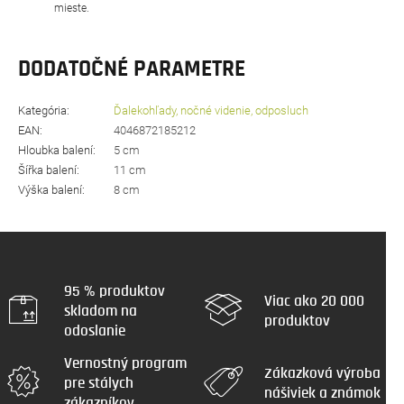
mieste.
DODATOČNÉ PARAMETRE
Kategória
:
Ďalekohľady, nočné videnie, odposluch
EAN
:
4046872185212
Hloubka balení
:
5 cm
Šířka balení
:
11 cm
Výška balení
:
8 cm
95 % produktov
Viac ako 20 000
skladom na
produktov
odoslanie
Vernostný program
Zákazková výroba
pre stálych
nášiviek a známok
zákazníkov