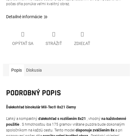
počas dňa ponúka veľmi kvalitný obraz.
Detailné informácie
OPÝTAŤ SA
STRÁŽIŤ
ZDIEĽAŤ
Popis
Diskusia
PODROBNÝ POPIS
Ďalekohľad binokulár Mil-Tec® 8x21 čierny
Ľahký a kompaktný
ďalekohľad s rozlíšením 8x21
, vhodný
na každodenné
použitie
. S hmotnosťou iba 175 gramov vrátane puzdra bude dokonalým
spoločníkom na každú cestu. Tento model
disponuje zväčšením 8x
a pri
pozorovaní počas dňa
ponúka veľmi kvalitný obraz
. Praktický skladací