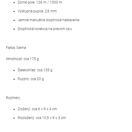
Zorné pole: 126 m / 1000 m
Výstupná pupila: 2,6 mm
Jemné manuálne dioptrické nastavenie
Dioptrická korekcia na pravom oku
Farba: čierna
Hmotnosť: cca 175 g
Ďalekohľad: cca 155 g
Puzdro: cca 20 g
Rozmery:
Zložený: cca 6 x 9 x 4 cm
Rozložený: cca 10,5 x 9 x 3 cm