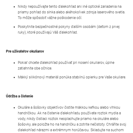
Nikdy nepoužívajte tento ďalekohľad ani iné optické zariadenia na
priamy pohľad do slnka alebo akéhokoľvek zdroja laserového svetla.
To môže spôsobiť vážne poškodenie očí.
Poskytnite bezpečnostné pokyny ďalším osobám (deťom z prvej
ruky), ktoré používajú Váš ďalekohľad.
Pre užívateľov okuliarov
Pokiaľ chcete ďalekohľad používať pri nosení okuliarov, úplne
zatiahnite obe očnice.
Mäkký silikónový materiál ponúka stabilnú opierku pre Vaše okuliare.
Údržba a čistenie
Okuláre a šošovky objektívov čistite mäkkou kefkou alebo vlhkou
handričkou. Ak na čistenie ďalekohľadu používate roztok mydla a
vody, nikdy čistiaci roztok neoplachujte priamo na okuláre alebo
šošovky, ale položte ho na handričku a zotrite nečistoty. Chráňte svoj
ďalekohľad nárazmi a extrémnym horúčavou. Skladujte na suchom