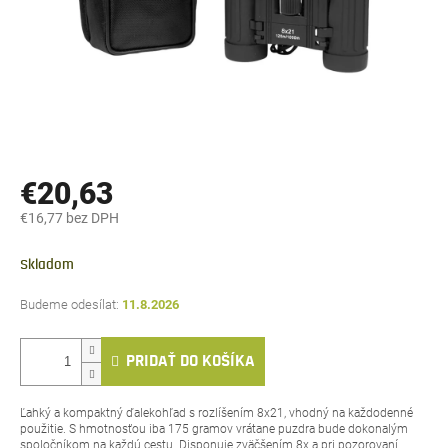
€20,63
€16,77 bez DPH
Jednotková
cena:
Skladom
11.8.2026
PRIDAŤ DO KOŠÍKA
Ľahký a kompaktný ďalekohľad s rozlíšením 8x21, vhodný na každodenné
použitie. S hmotnosťou iba 175 gramov vrátane puzdra bude dokonalým
spoločníkom na každú cestu. Disponuje zväčšením 8x a pri pozorovaní