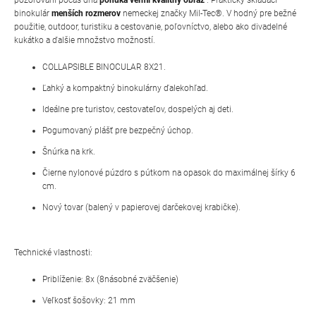
binokulár
menších rozmerov
nemeckej značky Mil-Tec®. V
hodný pre bežné
použitie, outdoor, turistiku a cestovanie, poľovníctvo, alebo ako divadelné
kukátko a ďalšie množstvo možností.
COLLAPSIBLE BINOCULAR 8X21.
Ľahký a kompaktný binokulárny ďalekohľad.
Ideálne pre turistov, cestovateľov, dospelých aj deti.
Pogumovaný plášť pre bezpečný úchop.
Šnúrka na krk.
Čierne nylonové púzdro s pútkom na opasok do maximálnej šírky 6
cm.
Nový tovar (balený v papierovej darčekovej krabičke).
Technické vlastnosti:
Priblíženie: 8x (8násobné zväčšenie)
Veľkosť šošovky: 21 mm