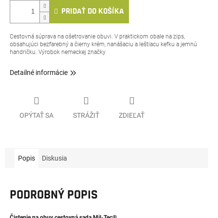
PRIDAŤ DO KOŠÍKA
Cestovná súprava na ošetrovanie obuvi. V praktickom obale na zips,
obsahujúci bezfarebný a čierny krém, nanášaciu a leštiacu kefku a jemnú
handričku. Výrobok nemeckej značky
Detailné informácie
OPÝTAŤ SA
STRÁŽIŤ
ZDIEĽAŤ
Popis
Diskusia
PODROBNÝ POPIS
Čistenie na obuv cestovná sada Mil-Tec®