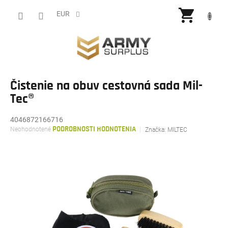
Prejsť
NÁKU
na
EUR
obsah
KOŠÍ
Čistenie na obuv cestovná sada Mil-
Tec®
4046872166716
Priemerné
Neohodnotené
PODROBNOSTI HODNOTENIA
Značka:
MILTEC
hodnotenie
produktu
je
0,0
z
5
hviezdičiek.