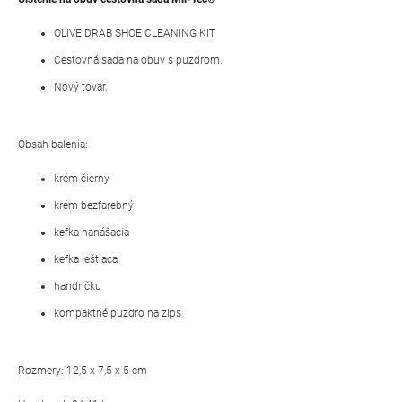
OLIVE DRAB SHOE CLEANING KIT
Cestovná sada na obuv s puzdrom.
Nový tovar.
Obsah balenia:
krém čierny
krém bezfarebný
kefka nanášacia
kefka leštiaca
handričku
kompaktné puzdro na zips
Rozmery: 12,5 x 7,5 x 5 cm