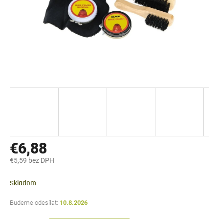
€6,88
€5,59 bez DPH
Jednotková
cena:
Skladom
10.8.2026