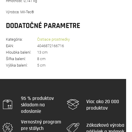
Hmotnosť: 0,141 kg
Výrobca: Mil-Tec®
DODATOČNÉ PARAMETRE
Kategória
:
Čistiace prostriedky
EAN
:
4046872166716
Hloubka balení
:
13 cm
Šířka balení
:
8 cm
Výška balení
:
5 cm
95 % produktov
Viac ako 20 000
skladom na
produktov
odoslanie
Vernostný program
Zákazková výroba
pre stálych
nášiviek a známok