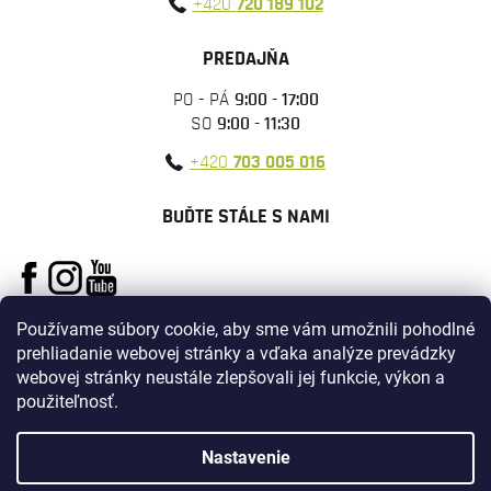
+420
720 189 102
PREDAJŇA
PO - PÁ
9:00 - 17:00
SO
9:00 - 11:30
+420
703 005 016
BUĎTE STÁLE S NAMI
Používame súbory cookie, aby sme vám umožnili pohodlné
prehliadanie webovej stránky a vďaka analýze prevádzky
webovej stránky neustále zlepšovali jej funkcie, výkon a
použiteľnosť.
Vytvoril Shoptet
Nastavenie