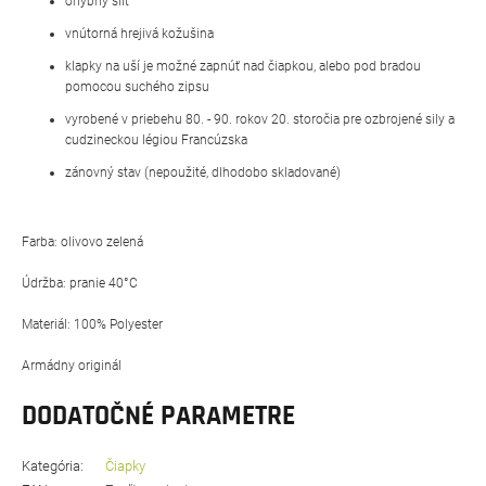
ohybný šilt
vnútorná hrejivá kožušina
klapky na uší je možné zapnúť nad čiapkou, alebo pod bradou
pomocou suchého zipsu
vyrobené v priebehu 80. - 90. rokov 20. storočia pre ozbrojené sily a
cudzineckou légiou Francúzska
zánovný stav (nepoužité, dlhodobo skladované)
Farba: olivovo zelená
Údržba: pranie 40°C
Materiál: 100% Polyester
Armádny originál
DODATOČNÉ PARAMETRE
Kategória
:
Čiapky