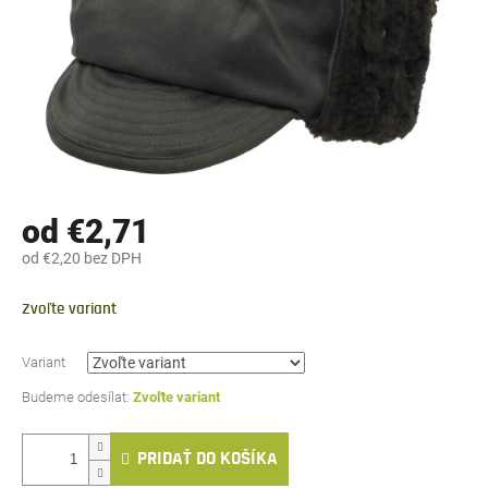
od
€2,71
od
€2,20
bez DPH
Jednotková
cena:
Zvoľte variant
Variant
Zvoľte variant
PRIDAŤ DO KOŠÍKA