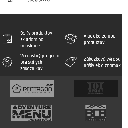
EAN
:
Zvoľte variant
95 % produktov
Viac ako 20 000
skladom na
produktov
odoslanie
Vernostný program
Zákazková výroba
pre stálych
nášiviek a známok
zákazníkov