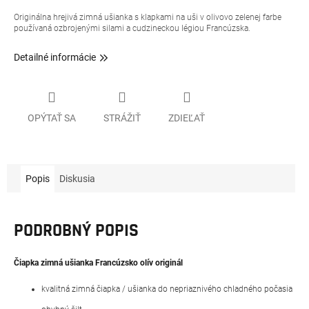
Originálna hrejivá zimná ušianka s klapkami na uši v olivovo zelenej farbe
používaná ozbrojenými silami a cudzineckou légiou Francúzska.
Detailné informácie
OPÝTAŤ SA
STRÁŽIŤ
ZDIEĽAŤ
Popis
Diskusia
PODROBNÝ POPIS
Čiapka zimná ušianka Francúzsko olív originál
kvalitná zimná čiapka / ušianka do nepriaznivého chladného počasia