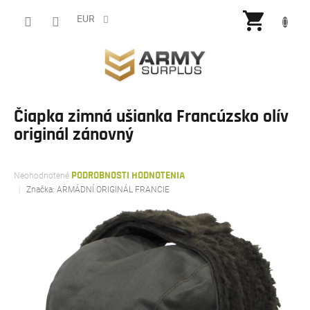
Prejsť
NÁKU
na
EUR
obsah
KOŠÍ
Čiapka zimná ušianka Francúzsko olív
originál zánovný
Priemerné
Neohodnotené
PODROBNOSTI HODNOTENIA
hodnotenie
Značka:
ARMÁDNÍ ORIGINÁL FRANCIE
produktu
je
0,0
z
5
hviezdičiek.