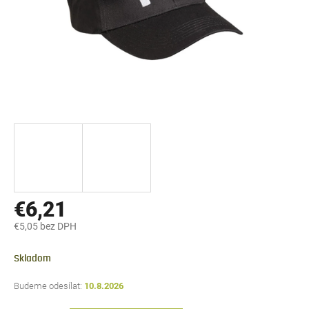
€6,21
€5,05 bez DPH
Jednotková
cena:
Skladom
10.8.2026