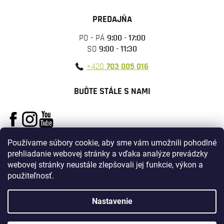
PREDAJŇA
PO - PÁ
9:00 - 17:00
SO
9:00 - 11:30
+420
703 005 016
BUĎTE STÁLE S NAMI
Používame súbory cookie, aby sme vám umožnili pohodlné
prehliadanie webovej stránky a vďaka analýze prevádzky
webovej stránky neustále zlepšovali jej funkcie, výkon a
použiteľnosť.
Vytvoril Shoptet
Nastavenie