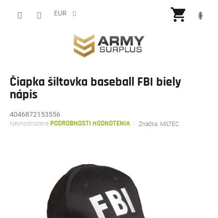
Prejsť
NÁKU
na
EUR
obsah
KOŠÍ
Čiapka šiltovka baseball FBI biely
nápis
4046872153556
Priemerné
Neohodnotené
PODROBNOSTI HODNOTENIA
Značka:
MILTEC
hodnotenie
produktu
je
0,0
z
5
hviezdičiek.