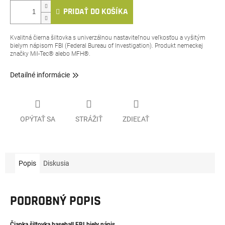
PRIDAŤ DO KOŠÍKA
Kvalitná čierna šiltovka s univerzálnou nastaviteľnou veľkosťou a vyšitým
bielym nápisom FBI (Federal Bureau of Investigation). Produkt nemeckej
značky
Mil-Tec® alebo MFH®.
Detailné informácie
OPÝTAŤ SA
STRÁŽIŤ
ZDIEĽAŤ
Popis
Diskusia
PODROBNÝ POPIS
Čiapka šiltovka baseball FBI biely nápis