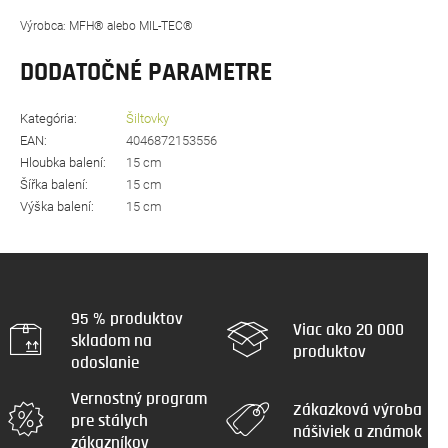
Výrobca: MFH® alebo MIL-TEC®
DODATOČNÉ PARAMETRE
Kategória
:
Šiltovky
EAN
:
4046872153556
Hloubka balení
:
15 cm
Šířka balení
:
15 cm
Výška balení
:
15 cm
95 % produktov
Viac ako 20 000
skladom na
produktov
odoslanie
Vernostný program
Zákazková výroba
pre stálych
nášiviek a známok
zákazníkov