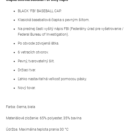
BLACK 'FBI' BASEBALL CAP.
Klasická baseballová čiapka s pevným šiltom.
Na prednej časti vyšitý nápis FBI (Federálny úrad pre vyšetrovanie /
Federal Bureau of Investigation).
Po obvode zdvojená látka.
6 vetracích otvorov.
Pevný, tvarovateľný šilt.
Držiaci tvar.
Ľahko nastaviteľná veľkosť pomocou pásky.
Nový tovar.
Farba: čierna, biela
Materiálové zloženie: 65% polyester, 35% bavlna
Údržba: Maximálna teplota prania 30 °C