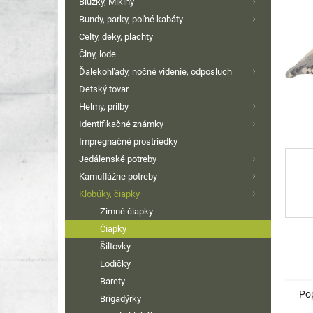
Blúzky, Mikiny
Bundy, parky, poľné kabáty
Celty, deky, plachty
Člny, lode
Ďalekohľady, nočné videnie, odposluch
Detský tovar
Helmy, prilby
Identifikačné známky
Impregnačné prostriedky
Jedálenské potreby
Kamuflážne potreby
Klobúky, čiapky
Zimné čiapky
Čiapky
Šiltovky
Lodičky
Barety
Po
Brigadýrky