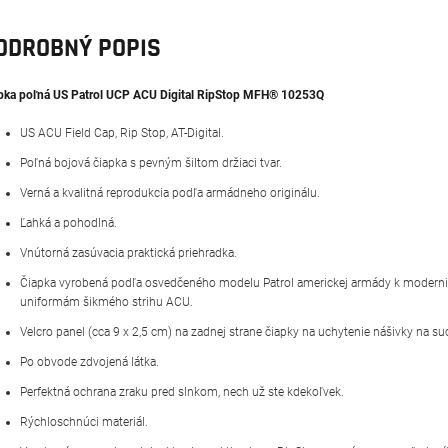
ODROBNÝ POPIS
pka poľná US Patrol UCP ACU Digital RipStop MFH® 10253Q
US ACU Field Cap, Rip Stop, AT-Digital.
Poľná bojová čiapka s pevným šiltom držiaci tvar.
Verná a kvalitná reprodukcia podľa armádneho originálu.
Ľahká a pohodlná.
Vnútorná zasúvacia praktická priehradka.
Čiapka vyrobená podľa osvedčeného modelu Patrol americkej armády k moder
uniformám šikmého strihu ACU.
Velcro panel (cca 9 x 2,5 cm) na zadnej strane čiapky na uchytenie nášivky na su
Po obvode zdvojená látka.
Perfektná ochrana zraku pred slnkom, nech už ste kdekoľvek.
Rýchloschnúci materiál.