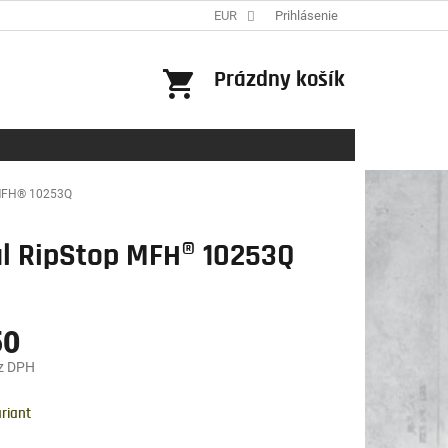
EUR
Prihlásenie
NÁKUPNÝ
Prázdny košík
KOŠÍK
 MFH® 10253Q
al RipStop MFH® 10253Q
50
z DPH
ová
riant