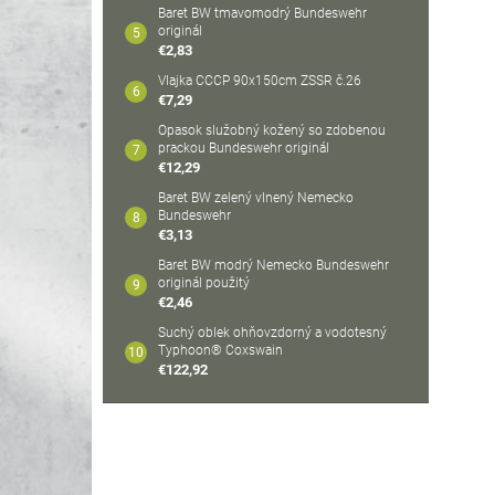
Baret BW tmavomodrý Bundeswehr
originál
€2,83
Vlajka CCCP 90x150cm ZSSR č.26
€7,29
Opasok služobný kožený so zdobenou
prackou Bundeswehr originál
€12,29
Baret BW zelený vlnený Nemecko
Bundeswehr
€3,13
Baret BW modrý Nemecko Bundeswehr
originál použitý
€2,46
Suchý oblek ohňovzdorný a vodotesný
Typhoon® Coxswain
€122,92