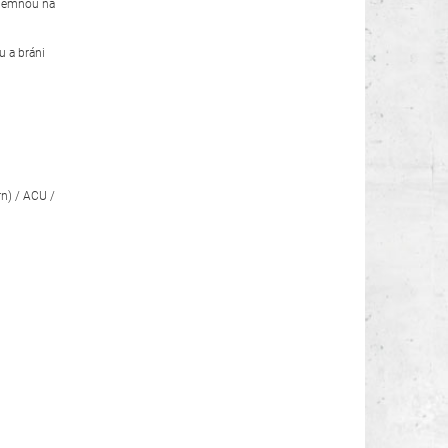
íjemnou na
u a bráni
n) / ACU /