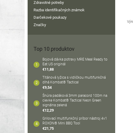
Zdravotné potreby
Razba identifikačných známok
Darčekové poukazy
Výr
Značky
Top 10 produktov
Bojová dávka potravy MRE Meal Ready to
Eat US originál
€11,88
Titánová lyžica s vidličkou multifunkčná
dlhá Kombat® Tactical
€9,54
Šnúra padáková 3mm paracord 100m na
cievke Kombat® Tactical Neon Green
signálna zelená
€12,29
Grilovací multifunkčný príbor nástroj 4v1
ROXON® Mini BBQ Tool
€21,75