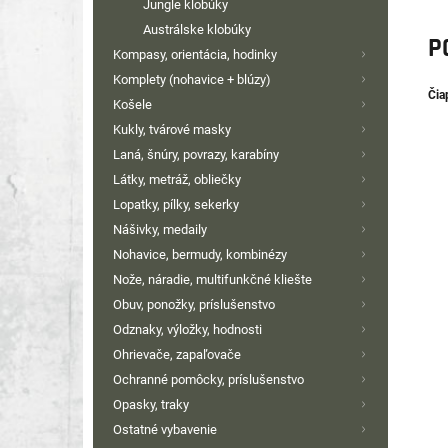
Jungle klobúky
Austrálske klobúky
P
Kompasy, orientácia, hodinky
Komplety (nohavice + blúzy)
Čia
Košele
Kukly, tvárové masky
Laná, šnúry, povrazy, karabíny
Látky, metráž, obliečky
Lopatky, pílky, sekerky
Nášivky, medaily
Nohavice, bermudy, kombinézy
Nože, náradie, multifunkčné kliešte
Obuv, ponožky, príslušenstvo
Odznaky, výložky, hodnosti
Ohrievače, zapaľovače
Ochranné pomôcky, príslušenstvo
Opasky, traky
Ostatné vybavenie