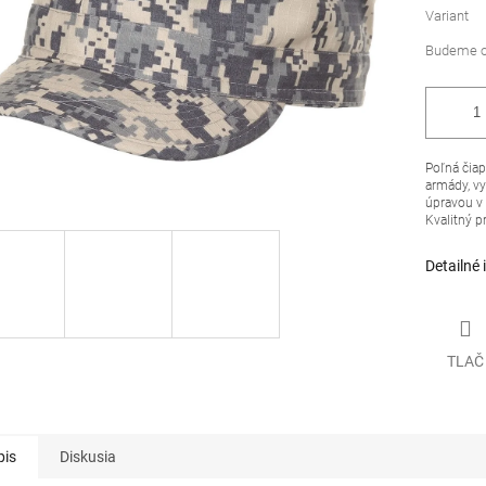
Variant
Poľná čiap
armády, v
úpravou v
Kvalitný 
Detailné 
TLAČ
pis
Diskusia