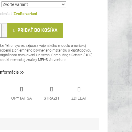
Zvoľte variant
PRIDAŤ DO KOŠÍKA
ka Patrol vychádzajúca z vojenského modelu americkej
yrobená z príjemného bavlneného materiálu s RipStopovou
 digitálnom maskovaní Universal Camouflage Pattern (UCP).
produkt nemeckej značky MFH® Adventure.
informácie
OPÝTAŤ SA
STRÁŽIŤ
ZDIEĽAŤ