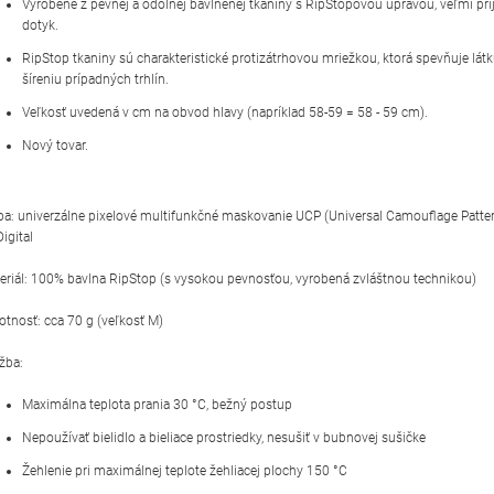
Vyrobené z pevnej a odolnej bavlnenej tkaniny s RipStopovou úpravou, veľmi pr
dotyk.
RipStop tkaniny sú charakteristické protizátrhovou mriežkou, ktorá spevňuje látk
šíreniu prípadných trhlín.
Veľkosť uvedená v cm na obvod hlavy (napríklad 58-59 = 58 - 59 cm).
Nový tovar.
ba: univerzálne pixelové multifunkčné maskovanie UCP (Universal Camouflage Patter
igital
eriál: 100% bavlna RipStop (s vysokou pevnosťou, vyrobená zvláštnou technikou)
tnosť: cca 70 g (veľkosť M)
žba:
Maximálna teplota prania 30 °C, bežný postup
Nepoužívať bielidlo a bieliace prostriedky, nesušiť v bubnovej sušičke
Žehlenie pri maximálnej teplote žehliacej plochy 150 °C