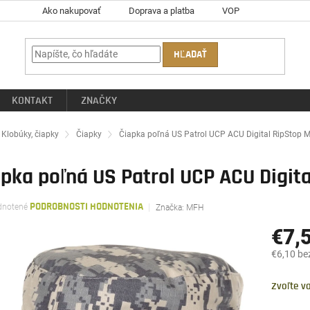
Ako nakupovať
Doprava a platba
VOP
HĽADAŤ
KONTAKT
ZNAČKY
ov
Klobúky, čiapky
Čiapky
Čiapka poľná US Patrol UCP ACU Digital RipStop
apka poľná US Patrol UCP ACU Digit
rné
notené
PODROBNOSTI HODNOTENIA
Značka:
MFH
enie
tu
€7,
€6,10 be
Jednotk
čiek.
cena:
Zvoľte va