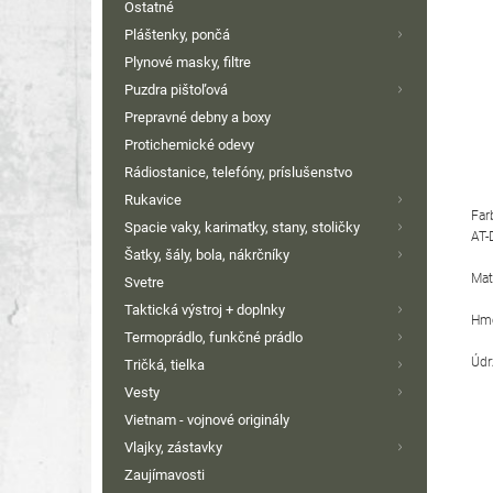
Ostatné
Pláštenky, pončá
Plynové masky, filtre
Puzdra pištoľová
Prepravné debny a boxy
Protichemické odevy
Rádiostanice, telefóny, príslušenstvo
Rukavice
Far
Spacie vaky, karimatky, stany, stoličky
AT-D
Šatky, šály, bola, nákrčníky
Mat
Svetre
Taktická výstroj + doplnky
Hmo
Termoprádlo, funkčné prádlo
Údr
Tričká, tielka
Vesty
Vietnam - vojnové originály
Vlajky, zástavky
Zaujímavosti