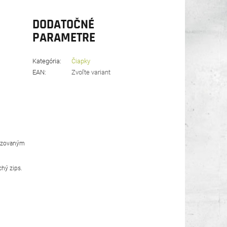
DODATOČNÉ
PARAMETRE
Kategória
:
Čiapky
EAN
:
Zvoľte variant
nizovaným
chý zips.