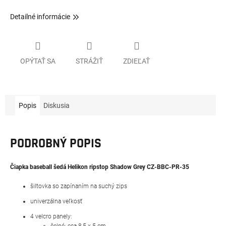
Detailné informácie
OPÝTAŤ SA
STRÁŽIŤ
ZDIEĽAŤ
Popis
Diskusia
PODROBNÝ POPIS
Čiapka baseball šedá Helikon ripstop Shadow Grey CZ-BBC-PR-35
šiltovka so zapínaním na suchý zips
univerzálna veľkosť
4 velcro panely:
čelné: cca 8,5 x 5 cm