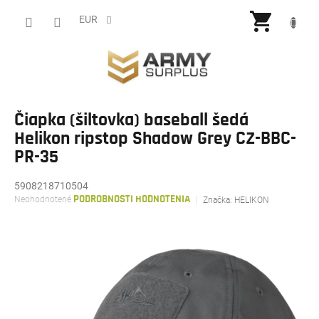
Prejsť
NÁKU
na
EUR
obsah
KOŠÍ
Čiapka (šiltovka) baseball šedá
Helikon ripstop Shadow Grey CZ-BBC-
PR-35
5908218710504
Priemerné
Neohodnotené
PODROBNOSTI HODNOTENIA
Značka:
HELIKON
hodnotenie
produktu
je
0,0
z
5
hviezdičiek.