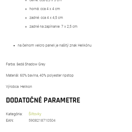
horná: cca 4 x 4 cm
zadné: cca 4 x 4,5 cm
zadné na zapínanie: 7 x 2,5 cm
na čelnom velcro paneli je našitý znak Helikónu
Farba: šedá Shadow Grey
Materiál: 60% bavlna, 40% polyester ripstop
Výrobca: Helikon
DODATOČNÉ PARAMETRE
Kategória
:
Šiltovky
EAN
:
5908218710504