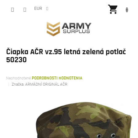
Prejsť
NÁKU
na
EUR
obsah
KOŠÍ
Čiapka AČR vz.95 letná zelená potlač
50230
Priemerné
Neohodnotené
PODROBNOSTI HODNOTENIA
hodnotenie
Značka:
ARMÁDNÍ ORIGINÁL AČR
produktu
je
0,0
z
5
hviezdičiek.