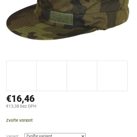
€16,46
€13,38 bez DPH
Jednotková
cena:
Zvoľte variant
Variant