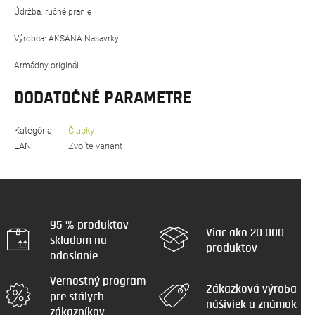
Údržba: ručné pranie
Výrobca: AKSANA Nasavrky
Armádny originál
DODATOČNÉ PARAMETRE
Kategória
:
Čiapky
EAN
:
Zvoľte variant
95 % produktov
Viac ako 20 000
skladom na
produktov
odoslanie
Vernostný program
Zákazková výroba
pre stálych
nášiviek a známok
zákazníkov