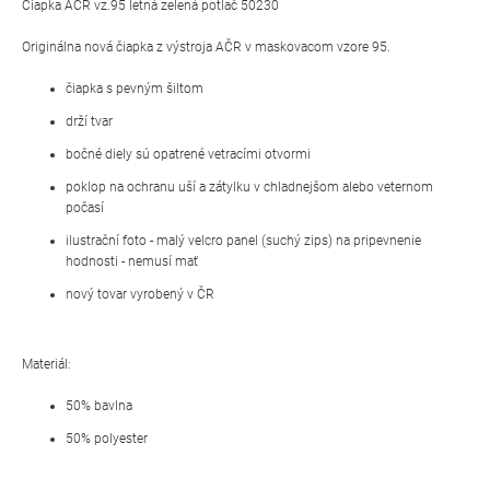
Čiapka AČR vz.95 letná zelená potlač 50230
Originálna nová čiapka z výstroja AČR v maskovacom vzore 95.
čiapka s pevným šiltom
drží tvar
bočné diely sú opatrené vetracími otvormi
poklop na ochranu uší a zátylku v chladnejšom alebo veternom
počasí
ilustrační foto - malý velcro panel (suchý zips) na pripevnenie
hodnosti - nemusí mať
nový tovar vyrobený v ČR
Materiál:
50% bavlna
50% polyester