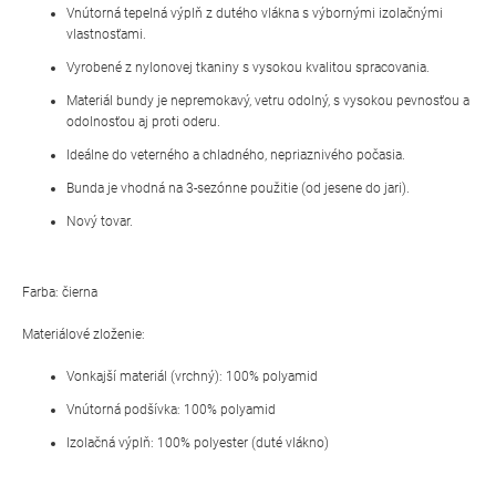
Vnútorná tepelná výplň z dutého vlákna s výbornými izolačnými
vlastnosťami.
Vyrobené z nylonovej tkaniny s vysokou kvalitou spracovania.
Materiál bundy je nepremokavý, vetru odolný, s vysokou pevnosťou a
odolnosťou aj proti oderu.
Ideálne do veterného a chladného, nepriaznivého počasia.
Bunda je vhodná na 3-sezónne použitie (od jesene do jari).
Nový tovar.
Farba: čierna
Materiálové zloženie:
Vonkajší materiál (vrchný): 100% polyamid
Vnútorná podšívka: 100% polyamid
Izolačná výplň: 100% polyester (duté vlákno)