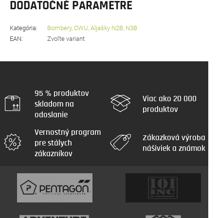
DODATOČNÉ PARAMETRE
Kategória
:
Bombery, CWU, Aljašky N2B, N3B
EAN
:
Zvoľte variant
95 % produktov
Viac ako 20 000
skladom na
produktov
odoslanie
Vernostný program
Zákazková výroba
pre stálych
nášiviek a známok
zákazníkov