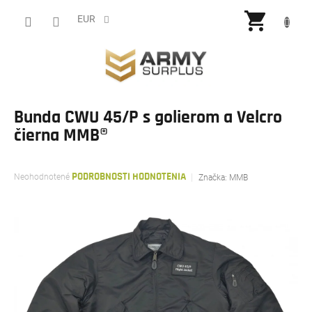
Prejsť
NÁKU
na
EUR
obsah
KOŠÍ
Bunda CWU 45/P s golierom a Velcro
čierna MMB®
Priemerné
Neohodnotené
PODROBNOSTI HODNOTENIA
Značka:
MMB
hodnotenie
produktu
je
0,0
z
5
hviezdičiek.