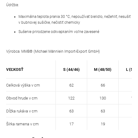
Údržba:
Maximálna teplota prania 30 °C, nepoužívať bielidlo, nežehliť, nesušiť
v bubnovej sušičke, nečistiť chemicky
Sušenie prirodzene odkvapkaním voľne zavesené
Výrobca: MMB® (Michael Männlein Import-Export GmbH)
VEĽKOSŤ
S (44/46)
M (48/50)
L (52/
Celková výška v cm
62
66
68
Obvod hrude v cm
122
130
134
Dĺžka rukáva v cm
63
63
65
Šírka ramena v cm
17
19
20