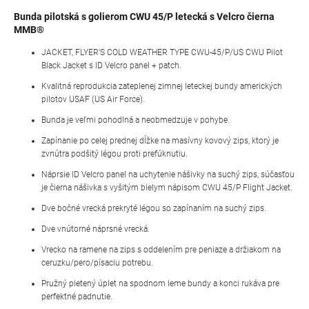
Bunda pilotská s golierom CWU 45/P letecká s Velcro čierna
MMB®
JACKET, FLYER'S COLD WEATHER TYPE CWU-45/P/US CWU Pilot
Black Jacket s ID Velcro panel + patch.
Kvalitná reprodukcia zateplenej zimnej leteckej bundy amerických
pilotov USAF (US Air Force).
Bunda je veľmi pohodlná a neobmedzuje v pohybe.
Zapínanie po celej prednej dĺžke na masívny kovový zips, ktorý je
zvnútra podšitý légou proti prefúknutiu.
Náprsie ID Velcro panel na uchytenie nášivky na suchý zips, súčasťou
je čierna nášivka s vyšitým bielym nápisom CWU 45/P Flight Jacket.
Dve bočné vrecká prekryté légou so zapínaním na suchý zips.
Dve vnútorné náprsné vrecká.
Vrecko na ramene na zips s oddelením pre peniaze a držiakom na
ceruzku/pero/písaciu potrebu.
Pružný pletený úplet na spodnom leme bundy a konci rukáva pre
perfektné padnutie.