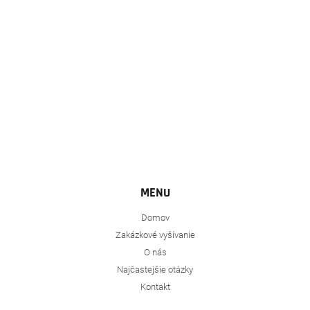
i
e
MENU
Domov
Zakázkové vyšívanie
O nás
Najčastejšie otázky
Kontakt