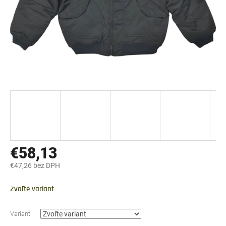
€58,13
€47,26 bez DPH
Jednotková
cena:
Zvoľte variant
Variant