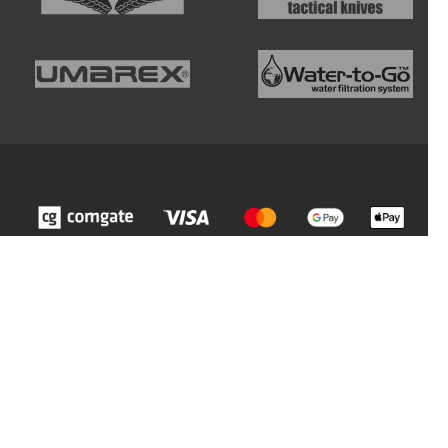
Z
á
p
ä
t
i
e