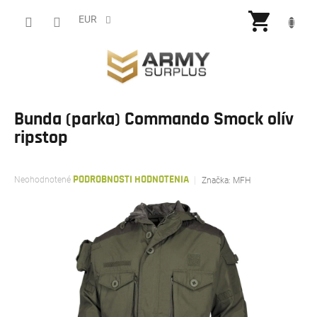
Prejsť
NÁKU
na
EUR
obsah
KOŠÍ
Bunda (parka) Commando Smock olív
ripstop
Priemerné
Neohodnotené
PODROBNOSTI HODNOTENIA
Značka:
MFH
hodnotenie
produktu
je
0,0
z
5
hviezdičiek.