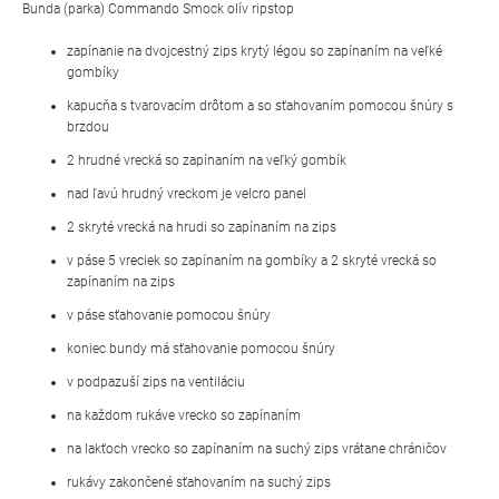
Bunda (parka) Commando Smock olív ripstop
zapínanie na dvojcestný zips krytý légou so zapínaním na veľké
gombíky
kapucňa s tvarovacím drôtom a so sťahovaním pomocou šnúry s
brzdou
2 hrudné vrecká so zapínaním na veľký gombík
nad ľavú hrudný vreckom je velcro panel
2 skryté vrecká na hrudi so zapínaním na zips
v páse 5 vreciek so zapínaním na gombíky a 2 skryté vrecká so
zapínaním na zips
v páse sťahovanie pomocou šnúry
koniec bundy má sťahovanie pomocou šnúry
v podpazuší zips na ventiláciu
na každom rukáve vrecko so zapínaním
na lakťoch vrecko so zapínaním na suchý zips vrátane chráničov
rukávy zakončené sťahovaním na suchý zips