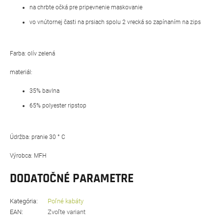
na chrbte očká pre pripevnenie maskovanie
vo vnútornej časti na prsiach spolu 2 vrecká so zapínaním na zips
Farba: olív zelená
materiál:
35% bavlna
65% polyester ripstop
Údržba: pranie 30 ° C
Výrobca: MFH
DODATOČNÉ PARAMETRE
Kategória
:
Poľné kabáty
EAN
:
Zvoľte variant