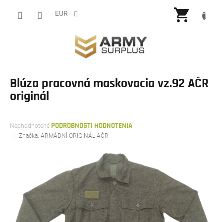
Prejsť
NÁKU
na
EUR
obsah
KOŠÍ
Blúza pracovná maskovacia vz.92 AČR
originál
Priemerné
Neohodnotené
PODROBNOSTI HODNOTENIA
hodnotenie
Značka:
ARMÁDNÍ ORIGINÁL AČR
produktu
je
0,0
z
5
hviezdičiek.