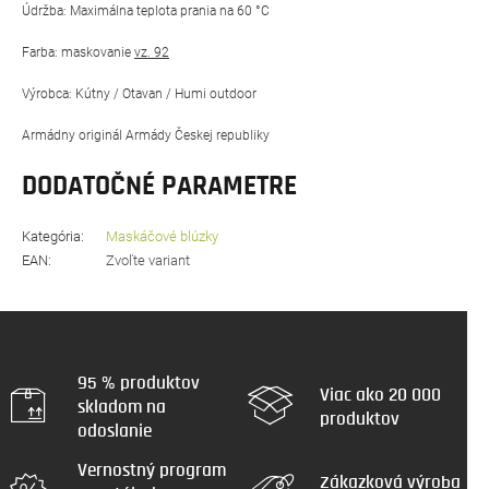
Údržba: Maximálna teplota prania na 60 °C
Farba: maskovanie
vz. 92
Výrobca: Kútny / Otavan / Humi outdoor
Armádny originál Armády Českej republiky
DODATOČNÉ PARAMETRE
Kategória
:
Maskáčové blúzky
EAN
:
Zvoľte variant
95 % produktov
Viac ako 20 000
skladom na
produktov
odoslanie
Vernostný program
Zákazková výroba