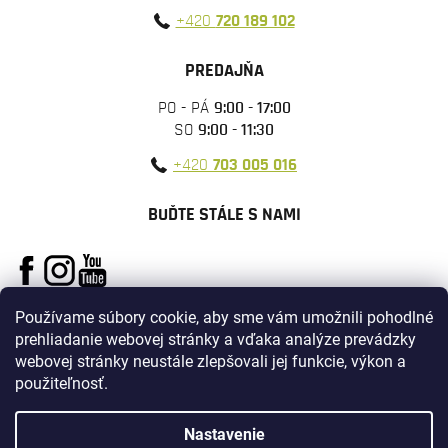
+420
720 189 102
PREDAJŇA
PO - PÁ
9:00 - 17:00
SO
9:00 - 11:30
+420
703 005 016
BUĎTE STÁLE S NAMI
Používame súbory cookie, aby sme vám umožnili pohodlné
prehliadanie webovej stránky a vďaka analýze prevádzky
webovej stránky neustále zlepšovali jej funkcie, výkon a
použiteľnosť.
Vytvoril Shoptet
Nastavenie