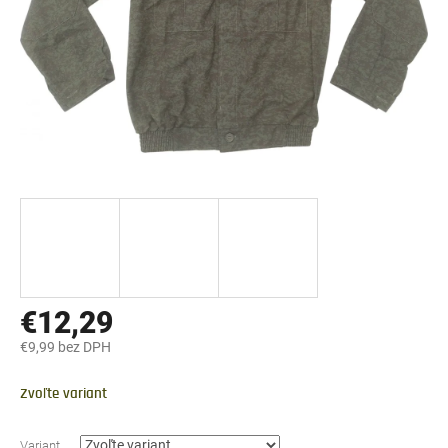
€12,29
€9,99 bez DPH
Jednotková
cena:
Zvoľte variant
Variant