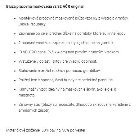
Blúza pracovná maskovacia vz.92 AČR originál
Montérková pracovná maskovaná blúza vzor 92 z výstroja Armády
Českej republiky.
Zapínanie po celej prednej dĺžke na gombíky, ktoré sú kryté légou.
2 náprsné vrecká so zapínaním krycej chlopne na gombík.
ID VELCRO panel (6,5 x 4 cm) nad pravým hrudným vreckom.
Vystužené v oblasti lakťov pre vysokú odolnosť.
Sťahovanie manžiet rukávov pomocou gombíkov.
Pružný lem v spodnej časti bundy pre perfektné padnutie.
Kamuflážny vzor, ideálny na maskovanie škvŕn, ako je olej a
mastnota.
Zánovný stav (blúzy sú nepoužité, dlhodobo skladované, vyradené z
armádnych zásob).
Materiálové zloženie: 50% bavlna, 50% polyester