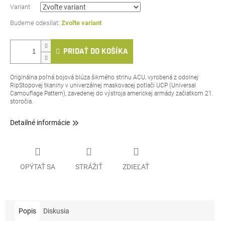
Variant
Zvoľte variant
PRIDAŤ DO KOŠÍKA
Originálna poľná bojová blúza šikmého strihu ACU, vyrobená z odolnej
RipStopovej tkaniny v univerzálnej maskovacej potlači UCP (Universal
Camouflage Pattern), zavedenej do výstroja americkej armády začiatkom 21.
storočia.
Detailné informácie
OPÝTAŤ SA
STRÁŽIŤ
ZDIEĽAŤ
Popis
Diskusia