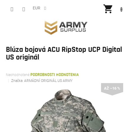
Prejsť
NÁKU
na
EUR
obsah
KOŠÍ
Blúza bojová ACU RipStop UCP Digital
US originál
Priemerné
Neohodnotené
PODROBNOSTI HODNOTENIA
hodnotenie
Značka:
ARMÁDNÍ ORIGINÁL US ARMY
produktu
AŽ –16 %
je
0,0
z
5
hviezdičiek.