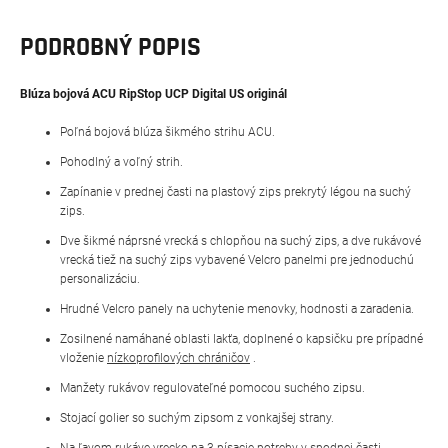
PODROBNÝ POPIS
Blúza bojová ACU RipStop UCP Digital US originál
Poľná bojová blúza šikmého strihu ACU.
Pohodlný a voľný strih.
Zapínanie v prednej časti na plastový zips prekrytý légou na suchý
zips.
Dve šikmé náprsné vrecká s chlopňou na suchý zips, a dve rukávové
vrecká tiež na suchý zips vybavené Velcro panelmi pre jednoduchú
personalizáciu.
Hrudné Velcro panely na uchytenie menovky, hodnosti a zaradenia.
Zosilnené namáhané oblasti lakťa, doplnené o kapsičku pre prípadné
vloženie
nízkoprofilových chráničov
.
Manžety rukávov regulovateľné pomocou suchého zipsu.
Stojací golier so suchým zipsom z vonkajšej strany.
Na ľavom rukáve vrecko na 3 písacie potreby v spodnej časti.