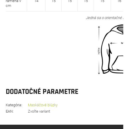
ramena v
14
15
15
15
15
16
cm
Jedná sa o orientačné mier
DODATOČNÉ PARAMETRE
Kategória
:
Maskáčové blúzky
EAN
:
Zvoľte variant