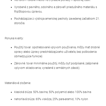
Vyrobené z pevného, odolného a zároveň priedušného materiálu s
RipStopovou úpravou.
Pochádzajúce z výstroja americkej pechoty zavedenej začiatkom 21.
storočia.
Ponuka kvality:
Použitý tovar: opotrebované vplyvom používania, môžu mať drobné
opravy alebo úpravy predchádzajúceho užívateľa, bez poškodenia
obmedzujúce funkcie)
Zánovné: tovar minimálne použitý, môžu byť podpísané, zašpinené
vplyvom skladovania, vyradené z armádnych zásob).
Materiálové zloženie:
klasická blúza: 50% bavlna, 50% polyamid alebo 100% bavlna
nehorľavá blúza: 65% viskóza, 25% para-aramid, 10% nylon