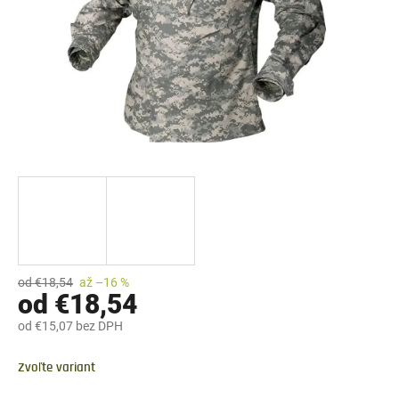
od €18,54
až –16 %
od
€18,54
od
€15,07
bez DPH
Jednotková
cena:
Zvoľte variant