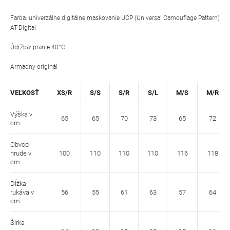
Farba: univerzálne digitálne maskovanie UCP (Universal Camouflage Pattern)
AT-Digital
Údržba: pranie 40°C
Armádny originál
VEĽKOSŤ
XS/R
S/S
S/R
S/L
M/S
M/R
Výška v
65
65
70
73
65
72
cm
Obvod
hrude v
100
110
110
110
116
118
cm
Dĺžka
rukáva v
56
55
61
63
57
64
cm
Šírka