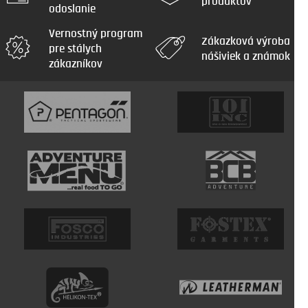
produktov
odoslanie
Vernostný program
Zákazková výroba
pre stálych
nášiviek a známok
zákazníkov