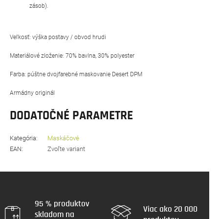
zásob).
Veľkosť: výška postavy / obvod hrudi
Materiálové zloženie: 70% bavlna, 30% polyester
Farba: púštne dvojfarebné maskovanie Desert DPM
Armádny originál
DODATOČNÉ PARAMETRE
Kategória
:
Maskáčové
EAN
:
Zvoľte variant
95 % produktov
Viac ako 20 000
skladom na