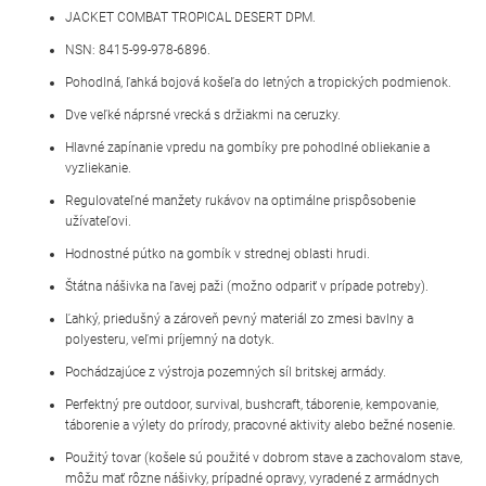
JACKET COMBAT TROPICAL DESERT DPM.
NSN: 8415-99-978-6896.
Pohodlná, ľahká bojová košeľa do letných a tropických podmienok.
Dve veľké náprsné vrecká s držiakmi na ceruzky.
Hlavné zapínanie vpredu na gombíky pre pohodlné obliekanie a
vyzliekanie.
Regulovateľné manžety rukávov na optimálne prispôsobenie
užívateľovi.
Hodnostné pútko na gombík v strednej oblasti hrudi.
Štátna nášivka na ľavej paži (možno odpariť v prípade potreby).
Ľahký, priedušný a zároveň pevný materiál zo zmesi bavlny a
polyesteru, veľmi príjemný na dotyk.
Pochádzajúce z výstroja pozemných síl britskej armády.
Perfektný pre outdoor, survival, bushcraft, táborenie, kempovanie,
táborenie a výlety do prírody, pracovné aktivity alebo bežné nosenie.
Použitý tovar (košele sú použité v dobrom stave a zachovalom stave,
môžu mať rôzne nášivky, prípadné opravy, vyradené z armádnych