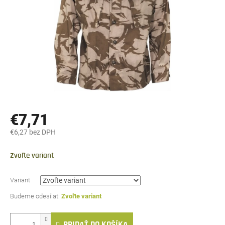
€7,71
€6,27 bez DPH
Jednotková
cena:
Zvoľte variant
Variant
Zvoľte variant
PRIDAŤ DO KOŠÍKA