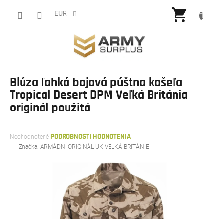
Prejsť
NÁKU
na
EUR
obsah
KOŠÍ
Blúza ľahká bojová púštna košeľa
Tropical Desert DPM Veľká Británia
originál použitá
Priemerné
Neohodnotené
PODROBNOSTI HODNOTENIA
hodnotenie
Značka:
ARMÁDNÍ ORIGINÁL UK VELKÁ BRITÁNIE
produktu
je
0,0
z
5
hviezdičiek.