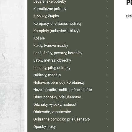
P
Jedálenské potreby
Kamuflážne potreby
Klobúky, čiapky
Bat
Kompasy, orientácia, hodinky
Komplety (nohavice + blúzy)
Košele
Kukly, tvárové masky
Laná, šnúry, povrazy, karabíny
Látky, metráž, obliečky
Lopatky, pílky, sekerky
Nášivky, medaily
Nohavice, bermudy, kombinézy
Nože, náradie, multifunkčné kliešte
Obuv, ponožky, príslušenstvo
Odznaky, výložky, hodnosti
Ohrievače, zapaľovače
Ochranné pomôcky, príslušenstvo
Opasky, traky