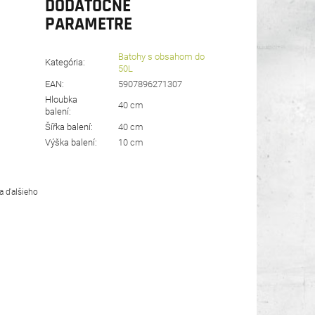
DODATOČNÉ
PARAMETRE
Batohy s obsahom do
Kategória
:
50L
EAN
:
5907896271307
Hloubka
40 cm
balení
:
Šířka balení
:
40 cm
Výška balení
:
10 cm
a ďalšieho