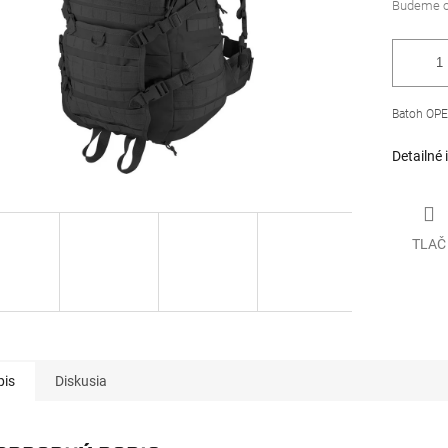
Batoh OPE
Detailné 
TLAČ
pis
Diskusia