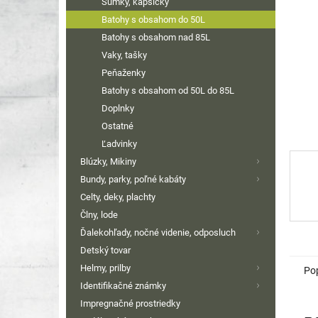
Sumky, kapsičky
Batohy s obsahom do 50L
Batohy s obsahom nad 85L
Vaky, tašky
Peňaženky
Batohy s obsahom od 50L do 85L
Doplnky
Ostatné
Ľadvinky
Blúzky, Mikiny
Bundy, parky, poľné kabáty
Celty, deky, plachty
Člny, lode
Ďalekohľady, nočné videnie, odposluch
Detský tovar
Helmy, prilby
Po
Identifikačné známky
Impregnačné prostriedky