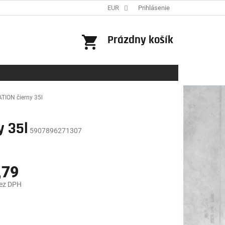
EUR
Prihlásenie
NÁKUPNÝ
Prázdny košík
KOŠÍK
ATION čierny 35l
y 35l
5907896271307
,79
bez DPH
ová