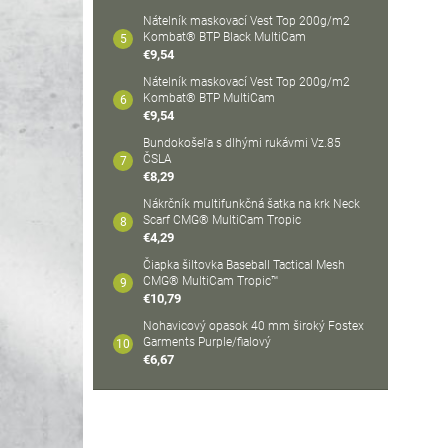
Nátelník maskovací Vest Top 200g/m2
Kombat® BTP Black MultiCam
€9,54
Nátelník maskovací Vest Top 200g/m2
Kombat® BTP MultiCam
€9,54
Bundokošeľa s dlhými rukávmi Vz.85
ČSLA
€8,29
Nákrčník multifunkčná šatka na krk Neck
Scarf CMG® MultiCam Tropic
€4,29
Čiapka šiltovka Baseball Tactical Mesh
CMG® MultiCam Tropic™
€10,79
Nohavicový opasok 40 mm široký Fostex
Garments Purple/fialový
€6,67