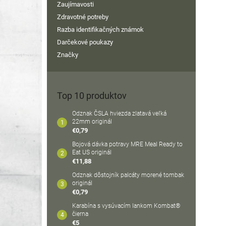
Zaujímavosti
Zdravotné potreby
Razba identifikačných známok
Darčekové poukazy
Značky
Top 10 produktov
Odznak ČSLA hviezda zlatavá veľká
22mm originál
€0,79
Bojová dávka potravy MRE Meal Ready to
Eat US originál
€11,88
Odznak dôstojník palcáty morené tombak
originál
€0,79
Karabína s vysúvacím lankom Kombat®
čierna
€5