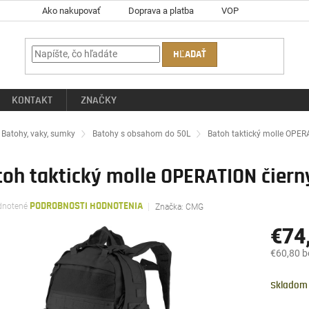
Ako nakupovať
Doprava a platba
VOP
HĽADAŤ
KONTAKT
ZNAČKY
ov
Batohy, vaky, sumky
Batohy s obsahom do 50L
Batoh taktický molle OPER
oh taktický molle OPERATION čiern
rné
notené
PODROBNOSTI HODNOTENIA
Značka:
CMG
enie
tu
€74
€60,80 
Jednotk
čiek.
cena:
Skladom