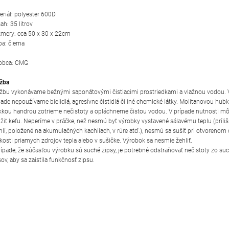
eriál: polyester 600D
ah: 35 litrov
mery: cca 50 x 30 x 22cm
ba: čierna
obca: CMG
žba
žbu vykonávame bežnými saponátovými čistiacimi prostriedkami a vlažnou vodou.
pade nepoužívame bielidlá, agresívne čistidlá či iné chemické látky. Molitanovou hub
kou handrou zotrieme nečistoty a opláchneme čistou vodou. V prípade nutnosti 
žiť kefu. Neperíme v práčke, než nesmú byť výrobky vystavené sálavému teplu (príliš
hlí, položené na akumulačných kachliach, v rúre atď.), nesmú sa sušiť pri otvorenom 
zkosti priamych zdrojov tepla alebo v sušičke. Výrobok sa nesmie žehliť.
rípade, že súčasťou výrobku sú suché zipsy, je potrebné odstraňovať nečistoty zo su
sov, aby sa zaistila funkčnosť zipsu.