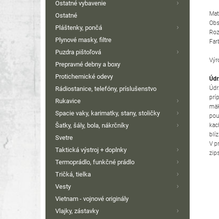
Ostatné vybavenie
Mat
Ostatné
Obs
Pláštenky, pončá
Roz
Plynové masky, filtre
Far
Puzdra pištoľová
Výr
Prepravné debny a boxy
Protichemické odevy
Údr
Údr
Rádiostanice, telefóny, príslušenstvo
prí
Rukavice
mäk
Spacie vaky, karimatky, stany, stoličky
pou
kac
Šatky, šály, bola, nákrčníky
blí
Svetre
V p
Taktická výstroj + doplnky
zip
Termoprádlo, funkčné prádlo
Tričká, tielka
Vesty
Vietnam - vojnové originály
Vlajky, zástavky