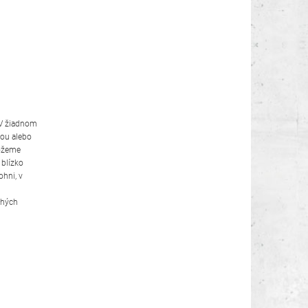
 V žiadnom
kou alebo
môžeme
 blízko
ohni, v
chých