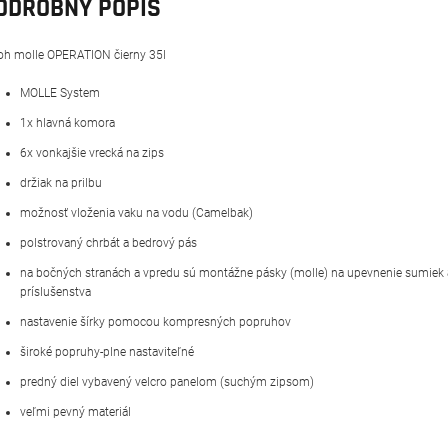
ODROBNÝ POPIS
oh molle OPERATION čierny 35l
MOLLE System
1x hlavná komora
6x vonkajšie vrecká na zips
držiak na prilbu
možnosť vloženia vaku na vodu (Camelbak)
polstrovaný chrbát a bedrový pás
na bočných stranách a vpredu sú montážne pásky (molle) na upevnenie sumiek 
príslušenstva
nastavenie šírky pomocou kompresných popruhov
široké popruhy-plne nastaviteľné
predný diel vybavený velcro panelom (suchým zipsom)
veľmi pevný materiál