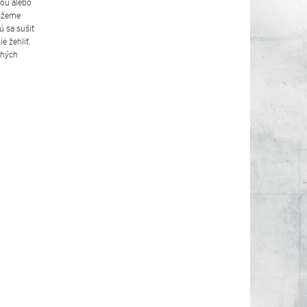
kou alebo
môžeme
ú sa sušiť
e žehliť.
chých