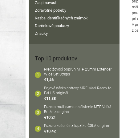
prí
Zaujímavosti
mäk
Zdravotné potreby
pou
Razba identifikačných známok
pri
V p
Darčekové poukazy
zip
Značky
Top 10 produktov
Predlžovací popruh MTP 25mm Extender
Wide Set Straps
€1,46
Bojová dávka potravy MRE Meal Ready to
Eat US originál
€11,88
Puzdro multicamo na čistenie MTP Veľká
Británia originál
€10,21
Puzdro kožené na lopatku ČSLA originál
€10,42