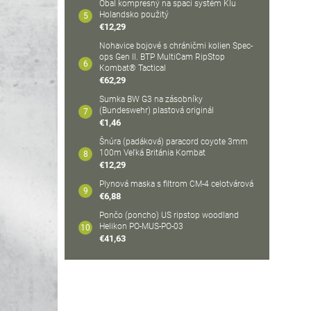
Obal kompresný na spací systém Klu
Holandsko použitý
€12,29
Nohavice bojové s chráničmi kolien Spec-
ops Gen II. BTP MultiCam RipStop
Kombat® Tactical
€62,29
Sumka BW G3 na zásobníky
(Bundeswehr) plastová originál
€1,46
Šnúra (padáková) paracord coyote 3mm
100m Veľká Británia Kombat
€12,29
Plynová maska s filtrom CM-4 celotvárová
€6,88
Pončo (poncho) US ripstop woodland
Helikon PO-MUS-PO-03
€41,63