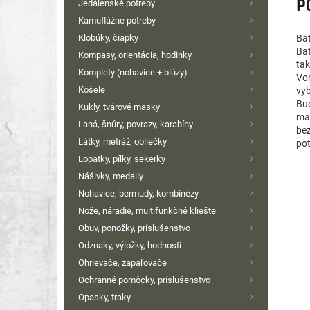
P
Jedálenské potreby
Kamuflážne potreby
Ba
Klobúky, čiapky
Bat
Kompasy, orientácia, hodinky
tak
Komplety (nohavice + blúzy)
Von
Košele
vy
Bud
Kukly, tvárové masky
mat
Laná, šnúry, povrazy, karabíny
be
Látky, metráž, obliečky
pot
Lopatky, pílky, sekerky
Nášivky, medaily
Nohavice, bermudy, kombinézy
Nože, náradie, multifunkčné kliešte
Obuv, ponožky, príslušenstvo
Odznaky, výložky, hodnosti
Ohrievače, zapaľovače
Ochranné pomôcky, príslušenstvo
Opasky, traky