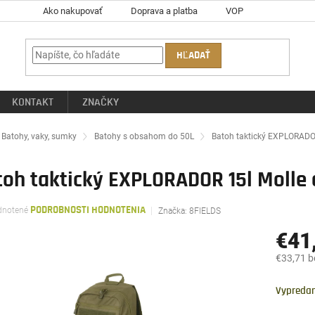
Ako nakupovať
Doprava a platba
VOP
HĽADAŤ
KONTAKT
ZNAČKY
ov
Batohy, vaky, sumky
Batohy s obsahom do 50L
Batoh taktický EXPLORADOR
oh taktický EXPLORADOR 15l Molle 
rné
notené
PODROBNOSTI HODNOTENIA
Značka:
8FIELDS
enie
tu
€41
€33,71 
Jednotk
čiek.
cena:
Vypreda