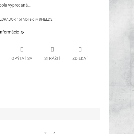
bola vypredaná…
LORADOR 15l Molle olív 8FIELDS.
informácie
OPÝTAŤ SA
STRÁŽIŤ
ZDIEĽAŤ