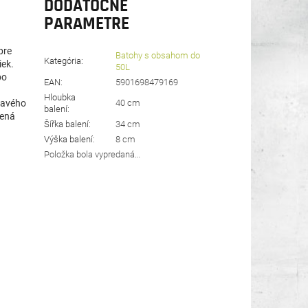
DODATOČNÉ
PARAMETRE
pre
Batohy s obsahom do
Kategória
:
iek.
50L
bo
EAN
:
5901698479169
Hloubka
kavého
40 cm
balení
:
tená
Šířka balení
:
34 cm
Výška balení
:
8 cm
.
Položka bola vypredaná…