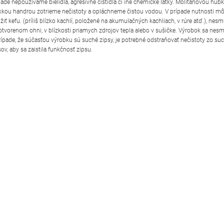
pade nepoužívame bielidlá, agresívne čistidlá či iné chemické látky. Molitanovou hub
kou handrou zotrieme nečistoty a opláchneme čistou vodou. V prípade nutnosti 
žiť kefu. (príliš blízko kachlí, položené na akumulačných kachliach, v rúre atď.), nesm
 otvorenom ohni, v blízkosti priamych zdrojov tepla alebo v sušičke. Výrobok sa nesmi
rípade, že súčasťou výrobku sú suché zipsy, je potrebné odstraňovať nečistoty zo su
sov, aby sa zaistila funkčnosť zipsu.