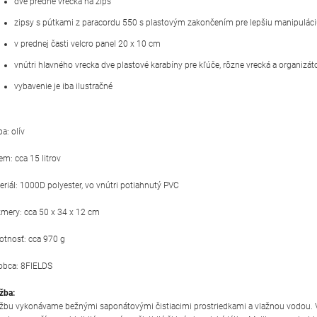
dve predné vrecká na zips
zipsy s pútkami z paracordu 550 s plastovým zakončením pre lepšiu manipulác
v prednej časti velcro panel 20 x 10 cm
vnútri hlavného vrecka dve plastové karabíny pre kľúče, rôzne vrecká a organizát
vybavenie je iba ilustračné
a: olív
em: cca 15 litrov
eriál: 1000D polyester, vo vnútri potiahnutý PVC
mery: cca 50 x 34 x 12 cm
tnosť: cca 970 g
obca: 8FIELDS
žba:
žbu vykonávame bežnými saponátovými čistiacimi prostriedkami a vlažnou vodou.