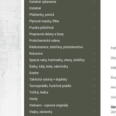
Ostatné vybavenie
Ostatné
Pláštenky, pončá
Plynové masky, filtre
Puzdra pištoľová
Prepravné debny a boxy
Protichemické odevy
Rádiostanice, telefóny, príslušenstvo
Farb
Rukavice
Obj
Spacie vaky, karimatky, stany, stoličky
Šatky, šály, bola, nákrčníky
Mat
Svetre
Roz
Taktická výstroj + doplnky
Termoprádlo, funkčné prádlo
Hmo
Tričká, tielka
Výr
Vesty
Vietnam - vojnové originály
Údr
Vlajky, zástavky
Údr