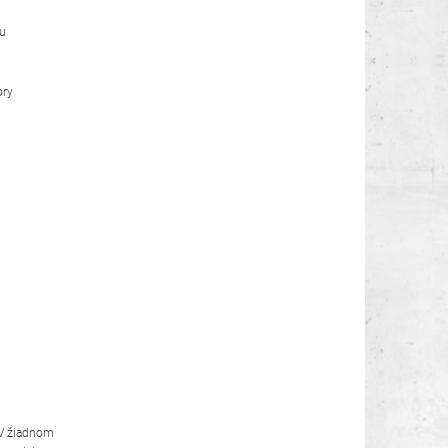
iu
ory
 V žiadnom