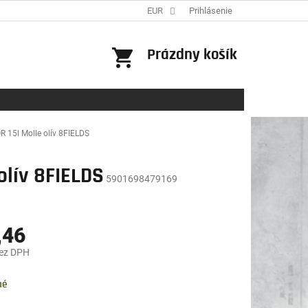
EUR
Prihlásenie
NÁKUPNÝ
Prázdny košík
KOŠÍK
 15l Molle olív 8FIELDS
olív 8FIELDS
5901698479169
,46
bez DPH
ová
né