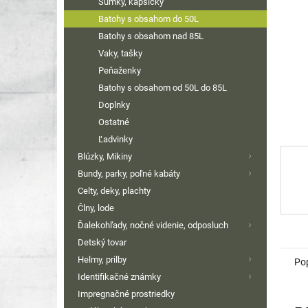
Sumky, kapsičky
Batohy s obsahom do 50L
Batohy s obsahom nad 85L
Vaky, tašky
Peňaženky
Batohy s obsahom od 50L do 85L
Doplnky
Ostatné
Ľadvinky
Blúzky, Mikiny
Bundy, parky, poľné kabáty
Celty, deky, plachty
Člny, lode
Ďalekohľady, nočné videnie, odposluch
Detský tovar
Helmy, prilby
Po
Identifikačné známky
Impregnačné prostriedky