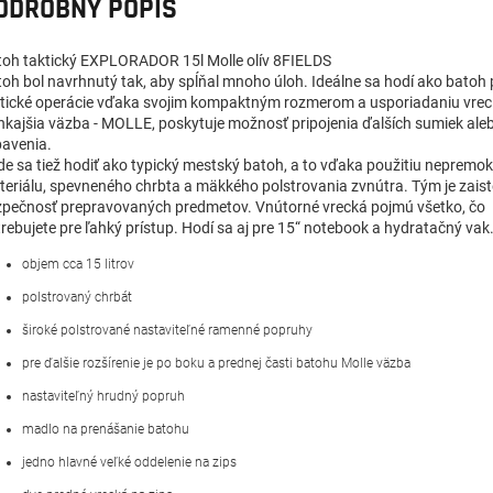
ODROBNÝ POPIS
toh taktický EXPLORADOR 15l Molle olív 8FIELDS
oh bol navrhnutý tak, aby spĺňal mnoho úloh.
Ideálne sa hodí ako batoh 
tické operácie vďaka svojim kompaktným rozmerom a usporiadaniu vrec
kajšia väzba - MOLLE, poskytuje možnosť pripojenia ďalších sumiek ale
bavenia.
e sa tiež hodiť ako typický mestský batoh, a to vďaka použitiu nepremo
eriálu, spevneného chrbta a mäkkého polstrovania zvnútra.
Tým je zais
zpečnosť prepravovaných predmetov.
Vnútorné vrecká pojmú všetko, čo
rebujete pre ľahký prístup. Hodí sa aj pre 15“ notebook a hydratačný vak
objem cca 15 litrov
polstrovaný chrbát
široké polstrované nastaviteľné ramenné popruhy
pre ďalšie rozšírenie je po boku a prednej časti batohu Molle väzba
nastaviteľný hrudný popruh
madlo na prenášanie batohu
jedno hlavné veľké oddelenie na zips