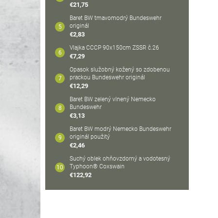
€21,75
Baret BW tmavomodrý Bundeswehr
originál
€2,83
Vlajka CCCP 90x150cm ZSSR č.26
€7,29
Opasok služobný kožený so zdobenou
prackou Bundeswehr originál
€12,29
Baret BW zelený vlnený Nemecko
Bundeswehr
€3,13
Baret BW modrý Nemecko Bundeswehr
originál použitý
€2,46
Suchý oblek ohňovzdorný a vodotesný
Typhoon® Coxswain
€122,92