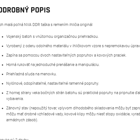
ODROBNÝ POPIS
oh malá poľná NVA DDR taška s remením ihličia originál
Vojenský batoh s vnútornou organizačnou priehradkou.
Vyrobený z oderu odolného materiálu v ihličkovom vzore s nepremokavou úprav
Zapína sa pomocou dvoch nastaviteľných popruhov a kovových praciek.
Horná rukoväť na jednoduché prenášanie a manipuláciu.
Priehľadná sľuda na menovku.
Nylónové, odopínateľné, nastaviteľné ramenné popruhy.
Z hornej strany veka bočných strán batohu sú praktické popruhy na pripnutie ďa
vybavenia.
Zánovný stav (nepoužitý tovar, vplyvom dlhodobého skladovania môžu byť zapr
môžu mať drobné vzhľadové vady, kovové klipy môžu niesť stopy oxidácie, vyra
armádnych zásob).
onuke sú 2 druhy: