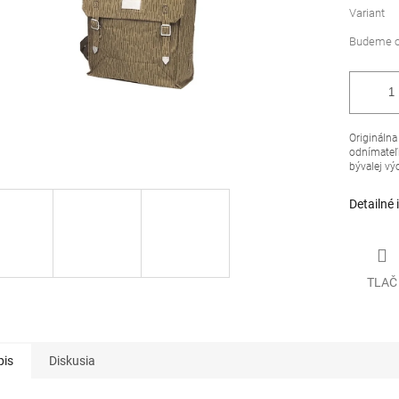
Variant
Originálna
odnímateľ
bývalej
vý
Detailné 
TLAČ
pis
Diskusia