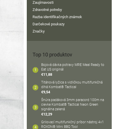
Zaujímavosti
Zdravotné potreby
Razba identifikačných známok
Darčekové poukazy
Značky
Top 10 produktov
Bojová dávka potravy MRE Meal Ready to
Eat US originál
€11,88
Titánová lyžica s vidličkou multifunkčná
dlhá Kombat® Tactical
€9,54
Šnúra padáková 3mm paracord 100m na
cievke Kombat® Tactical Neon Green
signálna zelená
€12,29
Grilovací multifunkčný príbor nástroj 4v1
ROXON® Mini BBQ Tool