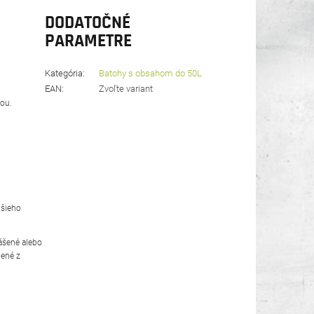
DODATOČNÉ
PARAMETRE
Kategória
:
Batohy s obsahom do 50L
EAN
:
Zvoľte variant
ou.
lšieho
ášené alebo
dené z