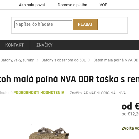
Ako nakupovať
Doprava a platba
VOP
HĽADAŤ
KONTAKT
ZNAČKY
ov
Batohy, vaky, sumky
Batohy s obsahom do 50L
Batoh malá poľná NVA DDR 
oh malá poľná NVA DDR taška s rem
rné
notené
PODROBNOSTI HODNOTENIA
Značka:
ARMÁDNÍ ORIGINÁL NVA
enie
tu
od
od
€12,2
Jednotk
čiek.
cena:
Zvoľte va