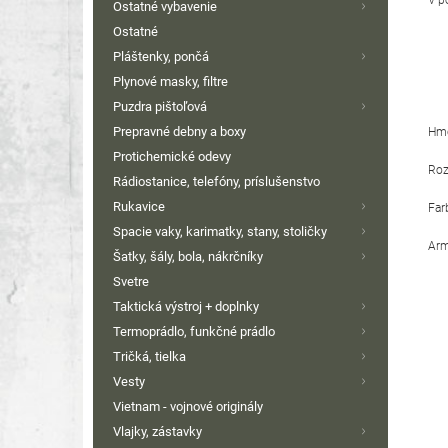
Ostatné vybavenie
Ostatné
Pláštenky, pončá
Plynové masky, filtre
Puzdra pištoľová
Prepravné debny a boxy
Hmo
Protichemické odevy
Roz
Rádiostanice, telefóny, príslušenstvo
Rukavice
Far
Spacie vaky, karimatky, stany, stoličky
Arm
Šatky, šály, bola, nákrčníky
Svetre
Taktická výstroj + doplnky
Termoprádlo, funkčné prádlo
Tričká, tielka
Vesty
Vietnam - vojnové originály
Vlajky, zástavky