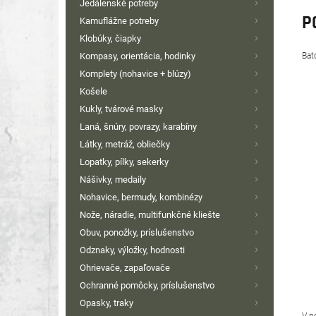
Jedálenské potreby
P
Kamuflážne potreby
Klobúky, čiapky
Bat
Kompasy, orientácia, hodinky
Komplety (nohavice + blúzy)
Košele
Kukly, tvárové masky
Laná, šnúry, povrazy, karabíny
Látky, metráž, obliečky
Lopatky, pílky, sekerky
Nášivky, medaily
Nohavice, bermudy, kombinézy
Nože, náradie, multifunkčné kliešte
Obuv, ponožky, príslušenstvo
Odznaky, výložky, hodnosti
Ohrievače, zapaľovače
Ochranné pomôcky, príslušenstvo
Opasky, traky
V p