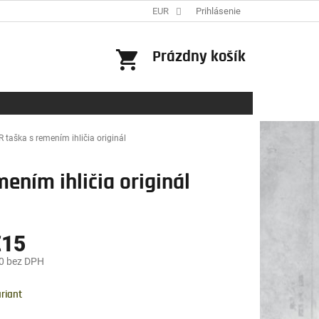
EUR
Prihlásenie
NÁKUPNÝ
Prázdny košík
KOŠÍK
taška s remením ihličia originál
ením ihličia originál
€15
0
bez DPH
ová
riant