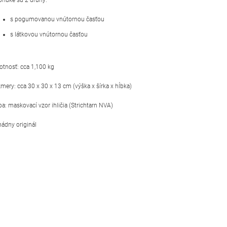
s pogumovanou vnútornou časťou
s látkovou vnútornou časťou
tnosť: cca 1,100 kg
mery: cca 30 x 30 x 13 cm (výška x šírka x hĺbka)
ba: maskovací vzor ihličia (Strichtarn NVA)
ádny originál