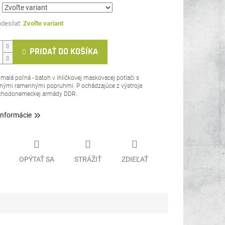
Zvoľte variant
PRIDAŤ DO KOŠÍKA
 malá poľná - batoh v ihličkovej maskovacej potlači s
nými ramennými popruhmi. P
ochádzajúce z výstroja
chodonemeckej armády DDR.
informácie
OPÝTAŤ SA
STRÁŽIŤ
ZDIEĽAŤ