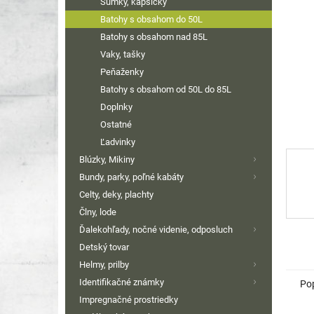
Sumky, kapsičky
Batohy s obsahom do 50L
Batohy s obsahom nad 85L
Vaky, tašky
Peňaženky
Batohy s obsahom od 50L do 85L
Doplnky
Ostatné
Ľadvinky
Blúzky, Mikiny
Bundy, parky, poľné kabáty
Celty, deky, plachty
Člny, lode
Ďalekohľady, nočné videnie, odposluch
Detský tovar
Helmy, prilby
Identifikačné známky
Po
Impregnačné prostriedky