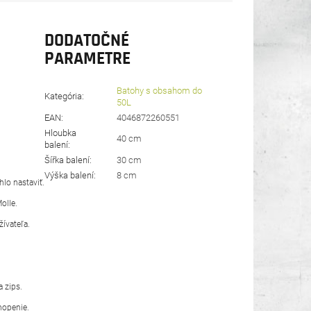
DODATOČNÉ
PARAMETRE
Batohy s obsahom do
Kategória
:
50L
EAN
:
4046872260551
Hloubka
40 cm
balení
:
Šířka balení
:
30 cm
Výška balení
:
8 cm
lo nastaviť.
olle.
ívateľa.
a zips.
hopenie.