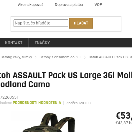
Ako nakupovať
Doprava a platba
VOP
HĽADAŤ
KONTAKT
ZNAČKY
ov
Batohy, vaky, sumky
Batohy s obsahom do 50L
Batoh ASSAULT Pack US Lar
oh ASSAULT Pack US Large 36l Moll
odland Camo
72260551
rné
notené
PODROBNOSTI HODNOTENIA
Značka:
MILTEC
enie
tu
€53
€43,87 
Jednotk