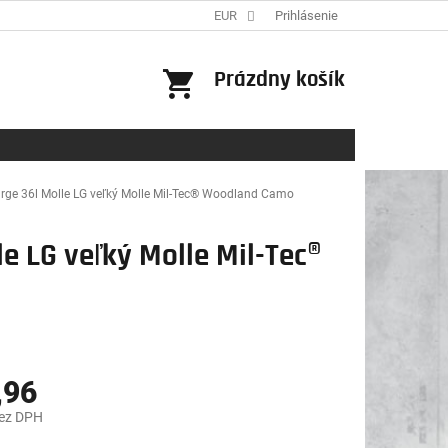
EUR
Prihlásenie
NÁKUPNÝ
Prázdny košík
KOŠÍK
ge 36l Molle LG veľký Molle Mil-Tec® Woodland Camo
e LG veľký Molle Mil-Tec®
,96
bez DPH
ová