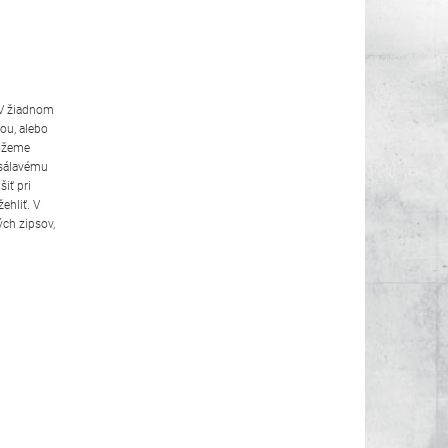
 V žiadnom
kou, alebo
môžeme
 sálavému
šiť pri
ehliť. V
ých zipsov,