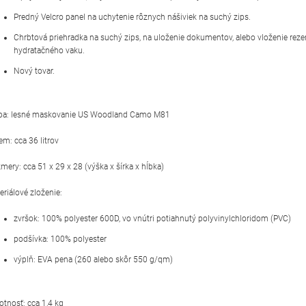
Predný Velcro panel na uchytenie rôznych nášiviek na suchý zips.
Chrbtová priehradka na suchý zips, na uloženie dokumentov, alebo vloženie reze
hydratačného vaku.
Nový tovar.
ba: lesné maskovanie US Woodland Camo M81
em: cca 36 litrov
mery: cca 51 x 29 x 28 (výška x šírka x hĺbka)
eriálové zloženie:
zvršok: 100% polyester 600D, vo vnútri potiahnutý polyvinylchloridom (PVC)
podšívka: 100% polyester
výplň: EVA pena (260 alebo skôr 550 g/qm)
tnosť: cca 1,4 kg