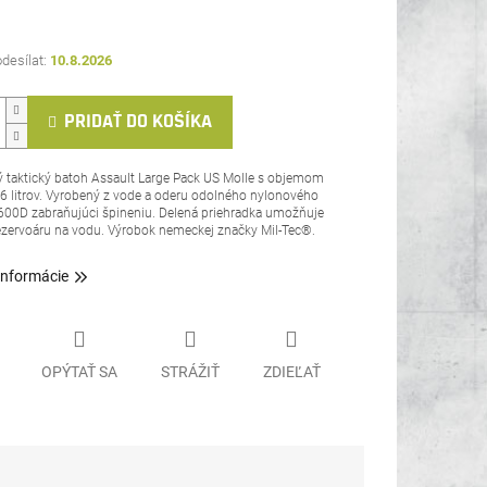
10.8.2026
PRIDAŤ DO KOŠÍKA
 taktický batoh Assault Large Pack US Molle s objemom
36 litrov. Vyrobený z vode a oderu odolného nylonového
600D zabraňujúci špineniu. Delená priehradka umožňuje
rezervoáru na vodu. Výrobok nemeckej značky
Mil-Tec®.
informácie
OPÝTAŤ SA
STRÁŽIŤ
ZDIEĽAŤ