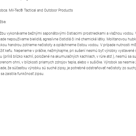
obca: Mil-Tec® Tactical and Outdoor Products
žba:
žbu vykonávame bežnými saponátovými čistiacimi prostriedkami a vlažnou vodou.
pade nepoužívame bielidlá, agresívne čistidlá či iné chemické látky. Molitanovou hub
kou handrou zotrieme nečistoty a opláchneme čistou vodou. V prípade nutnosti 
žiť kefu. Neperieme v práčke, nežmýkajme, pri sušení nesmú byť výrobky vystavené
lu (príliš blízko kachlí, položené na akumulačných kachliach, v rúre atď.), nesmú sa su
orenom ohni, v blízkosti priamych zdrojov tepla, alebo v sušičke. Výrobok sa nesmie ž
pade, že súčasťou výrobku sú suché zipsy, je potrebné odstraňovať nečistoty zo such
 sa zaistila funkčnosť zipsu.