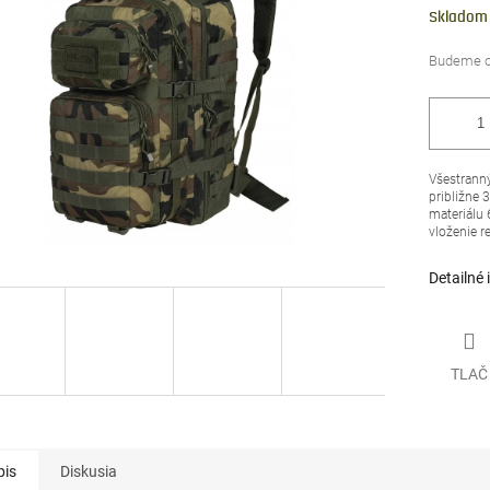
čiek.
cena:
Skladom
Všestranný
približne 
materiálu 
vloženie 
Detailné 
TLAČ
pis
Diskusia