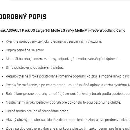
ODROBNÝ POPIS
sak ASSAULT Pack US Large 36l Molle LG veľký Molle Mil-Tec® Woodland Camo
Kvalitne spracovaný taktický plecniak s všestranným využitím.
Objem približne 36 litrov.
Materiál batohu je oderu vzdorný, odpudzujúci vodu, zabraňujúci špineniu.
Silne polstrovaný odvetrávaný chrbát.
Regulovateľné široké polstrované ramenné popruhy - dĺžku je možné ľahko a rých
Pre ďalšie rozšírenie je po celom batohu multifunkčná upínacia väzba systému M
Bočné kompresné popruhy umožňujú zmenšiť prázdny batoh podľa potrieb použ
Nastaviteľný široký bedrový popruh pre dokonalú fixáciu batohu na chrbte.
Horné madlo pre ľahké prenášanie batohu.
Hlavný úložný priestor sa skladá z dvoch oddelení na zips, a dve predné vrecká n
Zipsy sú dvojcestné, a vybavené šnúrkou s plastovým zakončením pre ľahšie uc