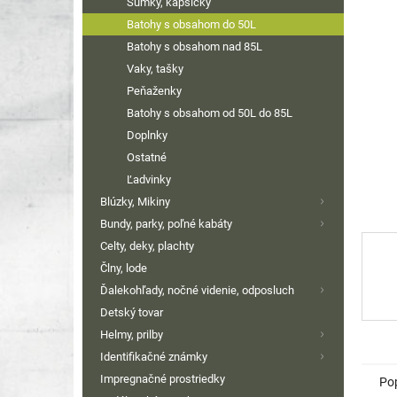
Sumky, kapsičky
hviezdi
Batohy s obsahom do 50L
Batohy s obsahom nad 85L
Vaky, tašky
Peňaženky
Batohy s obsahom od 50L do 85L
Doplnky
Ostatné
Ľadvinky
Blúzky, Mikiny
Bundy, parky, poľné kabáty
Celty, deky, plachty
Člny, lode
Ďalekohľady, nočné videnie, odposluch
Detský tovar
Helmy, prilby
Identifikačné známky
Impregnačné prostriedky
Po