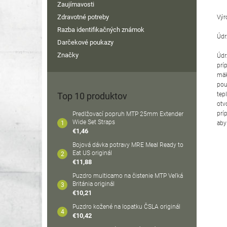
Zaujímavosti
Zdravotné potreby
Výr
Razba identifikačných známok
Údr
Darčekové poukazy
Značky
Údr
prí
mäk
pou
tep
Top 10 produktov
otv
prí
Predlžovací popruh MTP 25mm Extender
Wide Set Straps
aby
€1,46
Bojová dávka potravy MRE Meal Ready to
Eat US originál
€11,88
Puzdro multicamo na čistenie MTP Veľká
Británia originál
€10,21
Puzdro kožené na lopatku ČSLA originál
€10,42