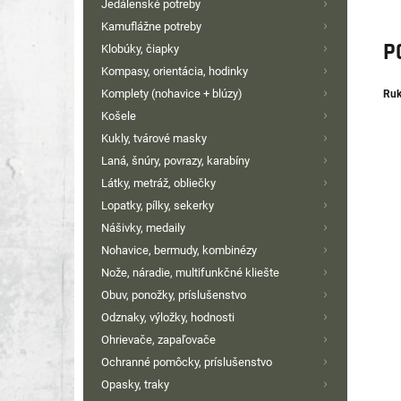
Jedálenské potreby
Kamuflážne potreby
P
Klobúky, čiapky
Kompasy, orientácia, hodinky
Komplety (nohavice + blúzy)
Ruk
Košele
Kukly, tvárové masky
Laná, šnúry, povrazy, karabíny
Látky, metráž, obliečky
Lopatky, pílky, sekerky
Nášivky, medaily
Nohavice, bermudy, kombinézy
Nože, náradie, multifunkčné kliešte
Obuv, ponožky, príslušenstvo
Odznaky, výložky, hodnosti
Ohrievače, zapaľovače
Ochranné pomôcky, príslušenstvo
Opasky, traky