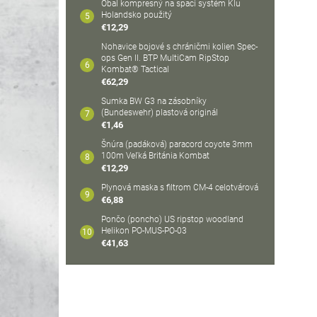
Obal kompresný na spací systém Klu
Holandsko použitý
€12,29
Nohavice bojové s chráničmi kolien Spec-
ops Gen II. BTP MultiCam RipStop
Kombat® Tactical
€62,29
Sumka BW G3 na zásobníky
(Bundeswehr) plastová originál
€1,46
Šnúra (padáková) paracord coyote 3mm
100m Veľká Británia Kombat
€12,29
Plynová maska s filtrom CM-4 celotvárová
€6,88
Pončo (poncho) US ripstop woodland
Helikon PO-MUS-PO-03
€41,63