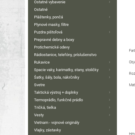
Ostatné vybavenie
Ostatné
Pláštenky, pončá
Plynové masky, filtre
Puzdra pištoľová
Prepravné debny a boxy
Protichemické odevy
Far
Rádiostanice, telefóny, príslušenstvo
Obj
Rukavice
Spacie vaky, karimatky, stany, stoličky
Roz
Šatky, šály, bola, nákrčníky
Svetre
Mat
Taktická výstroj + doplnky
Termoprádlo, funkčné prádlo
Tričká, tielka
Vesty
Vietnam - vojnové originály
Vlajky, zástavky
Hmo