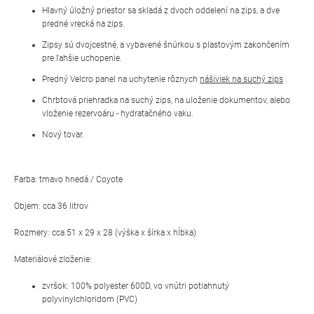
Hlavný úložný priestor sa skladá z dvoch oddelení na zips, a dve
predné vrecká na zips.
Zipsy sú dvojcestné, a vybavené šnúrkou s plastovým zakončením
pre ľahšie uchopenie.
Predný Velcro panel na uchytenie rôznych
nášiviek na suchý zips
.
Chrbtová priehradka na suchý zips, na uloženie dokumentov, alebo
vloženie rezervoáru - hydratačného vaku.
Nový tovar.
Farba: tmavo hnedá / Coyote
Objem: cca 36 litrov
Rozmery: cca 51 x 29 x 28 (výška x šírka x hĺbka)
Materiálové zloženie:
zvršok: 100% polyester 600D, vo vnútri potiahnutý
polyvinylchloridom (PVC)