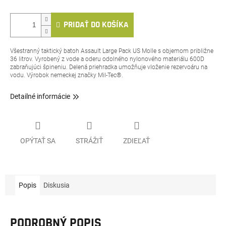
PRIDAŤ DO KOŠÍKA
Všestranný taktický batoh Assault Large Pack US Molle s objemom približne
36 litrov. Vyrobený z vode a oderu odolného nylonového materiálu 600D
zabraňujúci špineniu. Delená priehradka umožňuje vloženie rezervoáru na
vodu. Výrobok nemeckej značky
Mil-Tec®.
Detailné informácie
OPÝTAŤ SA
STRÁŽIŤ
ZDIEĽAŤ
Popis
Diskusia
PODROBNÝ POPIS