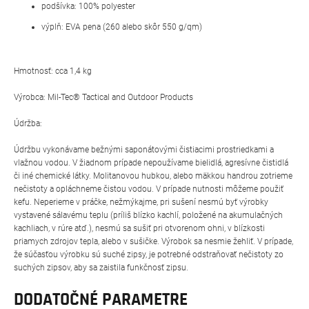
podšívka: 100% polyester
výplň: EVA pena (260 alebo skôr 550 g/qm)
Hmotnosť: cca 1,4 kg
Výrobca: Mil-Tec® Tactical and Outdoor Products
Údržba:
Údržbu vykonávame bežnými saponátovými čistiacimi prostriedkami a
vlažnou vodou. V žiadnom prípade nepoužívame bielidlá, agresívne čistidlá
či iné chemické látky. Molitanovou hubkou, alebo mäkkou handrou zotrieme
nečistoty a opláchneme čistou vodou. V prípade nutnosti môžeme použiť
kefu. Neperieme v práčke, nežmýkajme, pri sušení nesmú byť výrobky
vystavené sálavému teplu (príliš blízko kachlí, položené na akumulačných
kachliach, v rúre atď.), nesmú sa sušiť pri otvorenom ohni, v blízkosti
priamych zdrojov tepla, alebo v sušičke. Výrobok sa nesmie žehliť. V prípade,
že súčasťou výrobku sú suché zipsy, je potrebné odstraňovať nečistoty zo
suchých zipsov, aby sa zaistila funkčnosť zipsu.
DODATOČNÉ PARAMETRE