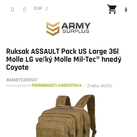
Prejsť
NÁKU
na
EUR
obsah
KOŠÍ
Ruksak ASSAULT Pack US Large 36l
Molle LG veľký Molle Mil-Tec® hnedý
Coyote
4046872260537
Priemerné
Neohodnotené
PODROBNOSTI HODNOTENIA
Značka:
MILTEC
hodnotenie
produktu
je
0,0
z
5
hviezdičiek.