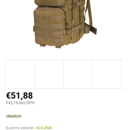
€51,88
€42,18 bez DPH
Jednotková
cena:
Skladom
10.8.2026