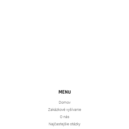
ä
t
i
e
MENU
Domov
Zakázkové vyšívanie
O nás
Najčastejšie otázky