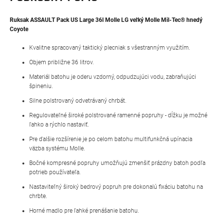
Ruksak ASSAULT Pack US Large 36l Molle LG veľký Molle Mil-Tec® hnedý
Coyote
Kvalitne spracovaný taktický plecniak s všestranným využitím.
Objem približne 36 litrov.
Materiál batohu je oderu vzdorný, odpudzujúci vodu, zabraňujúci
špineniu.
Silne polstrovaný odvetrávaný chrbát.
Regulovateľné široké polstrované ramenné popruhy - dĺžku je možné
ľahko a rýchlo nastaviť.
Pre ďalšie rozšírenie je po celom batohu multifunkčná upínacia
väzba systému Molle.
Bočné kompresné popruhy umožňujú zmenšiť prázdny batoh podľa
potrieb používateľa.
Nastaviteľný široký bedrový popruh pre dokonalú fixáciu batohu na
chrbte.
Horné madlo pre ľahké prenášanie batohu.