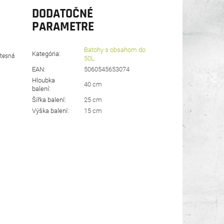
DODATOČNÉ
PARAMETRE
Batohy s obsahom do
Kategória
:
otesná
50L
EAN
:
5060545653074
Hloubka
40 cm
balení
:
Šířka balení
:
25 cm
Výška balení
:
15 cm