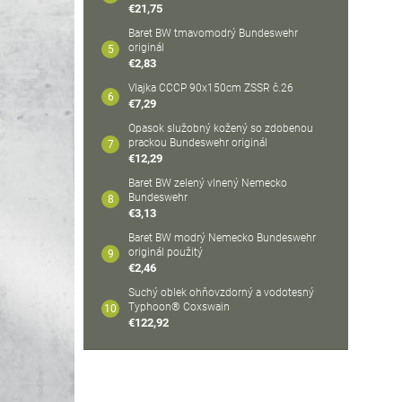
€21,75
Baret BW tmavomodrý Bundeswehr
originál
€2,83
Vlajka CCCP 90x150cm ZSSR č.26
€7,29
Opasok služobný kožený so zdobenou
prackou Bundeswehr originál
€12,29
Baret BW zelený vlnený Nemecko
Bundeswehr
€3,13
Baret BW modrý Nemecko Bundeswehr
originál použitý
€2,46
Suchý oblek ohňovzdorný a vodotesný
Typhoon® Coxswain
€122,92