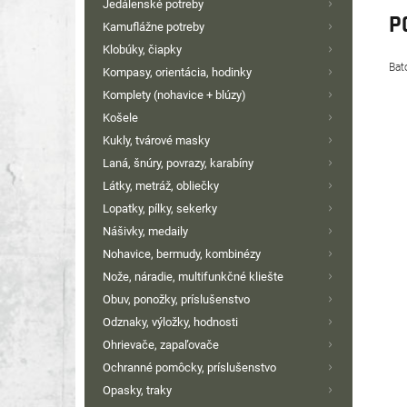
Jedálenské potreby
P
Kamuflážne potreby
Klobúky, čiapky
Bat
Kompasy, orientácia, hodinky
Komplety (nohavice + blúzy)
Košele
Kukly, tvárové masky
Laná, šnúry, povrazy, karabíny
Látky, metráž, obliečky
Lopatky, pílky, sekerky
Nášivky, medaily
Nohavice, bermudy, kombinézy
Nože, náradie, multifunkčné kliešte
Obuv, ponožky, príslušenstvo
Odznaky, výložky, hodnosti
Ohrievače, zapaľovače
Ochranné pomôcky, príslušenstvo
Opasky, traky