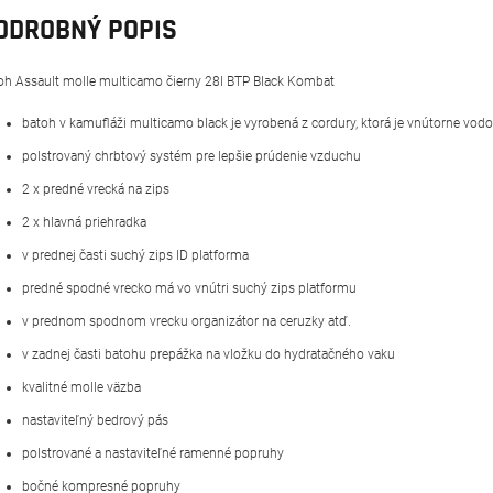
ODROBNÝ POPIS
oh Assault molle multicamo čierny 28l BTP Black Kombat
batoh v kamufláži multicamo black je vyrobená z cordury, ktorá je vnútorne vod
polstrovaný chrbtový systém pre lepšie prúdenie vzduchu
2 x predné vrecká na zips
2 x hlavná priehradka
v prednej časti suchý zips ID platforma
predné spodné vrecko má vo vnútri suchý zips platformu
v prednom spodnom vrecku organizátor na ceruzky atď.
v zadnej časti batohu prepážka na vložku do hydratačného vaku
kvalitné molle väzba
nastaviteľný bedrový pás
polstrované a nastaviteľné ramenné popruhy
bočné kompresné popruhy