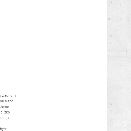
 V žiadnom
kou alebo
môžeme
 blízko
ohni, v
chých