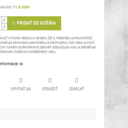
11.8.2026
PRIDAŤ DO KOŠÍKA
AULT s molle väzbou o obsahu 28l z materiálu cordura 600D,
yznačuje obrovskou pevnosťou a odolnosťou voči oteru a iným
ým rizikám poškodenia a zároveň odpudzuje vodu a zabraňuje
Možnosť vloženia hydratačného vaku.
informácie
OPÝTAŤ SA
STRÁŽIŤ
ZDIEĽAŤ