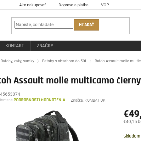
Ako nakupovať
Doprava a platba
VOP
HĽADAŤ
KONTAKT
ZNAČKY
ov
Batohy, vaky, sumky
Batohy s obsahom do 50L
Batoh Assault molle multi
toh Assault molle multicamo čiern
45653074
rné
notené
PODROBNOSTI HODNOTENIA
Značka:
KOMBAT UK
enie
tu
€49
€40,15 
Jednotk
čiek.
cena:
Skladom