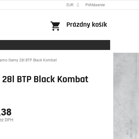
EUR
Prihlásenie
NÁKUPNÝ
Prázdny košík
KOŠÍK
camo čierny 28l BTP Black Kombat
y 28l BTP Black Kombat
,38
bez DPH
ová