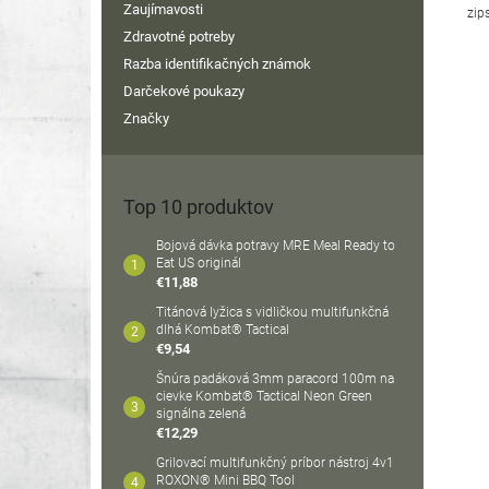
Zaujímavosti
zip
Zdravotné potreby
Razba identifikačných známok
Darčekové poukazy
Značky
Top 10 produktov
Bojová dávka potravy MRE Meal Ready to
Eat US originál
€11,88
Titánová lyžica s vidličkou multifunkčná
dlhá Kombat® Tactical
€9,54
Šnúra padáková 3mm paracord 100m na
cievke Kombat® Tactical Neon Green
signálna zelená
€12,29
Grilovací multifunkčný príbor nástroj 4v1
ROXON® Mini BBQ Tool