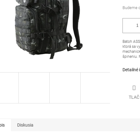
Batoh ASS
ktorá sa v
mechanick
špineniu. 
Detailné 
TLAČ
pis
Diskusia