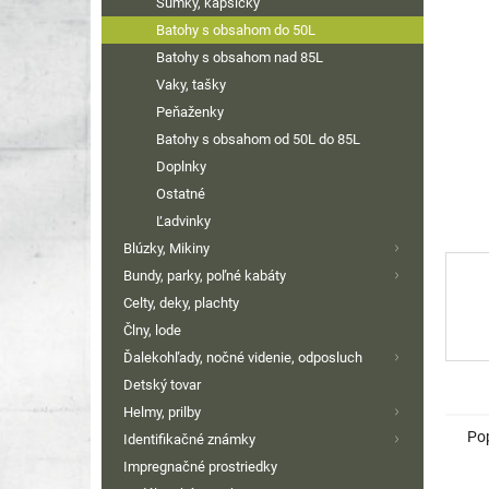
Sumky, kapsičky
Batohy s obsahom do 50L
Batohy s obsahom nad 85L
Vaky, tašky
Peňaženky
Batohy s obsahom od 50L do 85L
Doplnky
Ostatné
Ľadvinky
Blúzky, Mikiny
Bundy, parky, poľné kabáty
Celty, deky, plachty
Člny, lode
Ďalekohľady, nočné videnie, odposluch
Detský tovar
Helmy, prilby
Po
Identifikačné známky
Impregnačné prostriedky