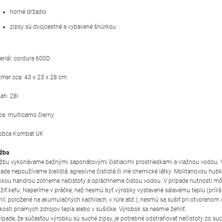
horné držadlo
zipsy sú dvojcestné a vybavené šnúrkou
eriál: cordura 600D
mer cca: 43 x 23 x 28 cm
ah: 28l
ba: multicamo čierny
obca Kombat UK
žba
žbu vykonávame bežnými saponátovými čistiacimi prostriedkami a vlažnou vodou.
pade nepoužívame bielidlá, agresívne čistidlá či iné chemické látky. Molitanovou hub
kou handrou zotrieme nečistoty a opláchneme čistou vodou. V prípade nutnosti 
žiť kefu. Neperíme v práčke, než nesmú byť výrobky vystavené sálavému teplu (príliš
hlí, položené na akumulačných kachliach, v rúre atď.), nesmú sa sušiť pri otvorenom 
zkosti priamych zdrojov tepla alebo v sušičke. Výrobok sa nesmie žehliť.
rípade, že súčasťou výrobku sú suché zipsy, je potrebné odstraňovať nečistoty zo su