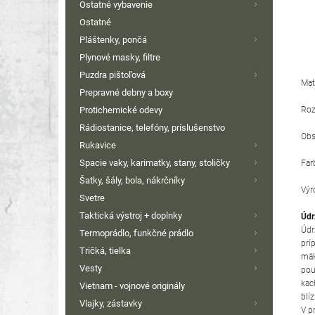
Ostatné vybavenie
Ostatné
Pláštenky, pončá
Plynové masky, filtre
Puzdra pištoľová
Mat
Prepravné debny a boxy
Roz
Protichemické odevy
Rádiostanice, telefóny, príslušenstvo
Obs
Rukavice
Spacie vaky, karimatky, stany, stoličky
Far
Šatky, šály, bola, nákrčníky
Výr
Svetre
Taktická výstroj + doplnky
Údr
Údr
Termoprádlo, funkčné prádlo
prí
Tričká, tielka
mäk
Vesty
pou
kac
Vietnam - vojnové originály
blí
Vlajky, zástavky
V p