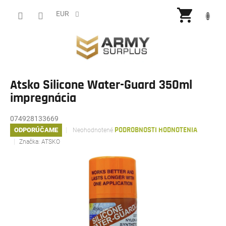
Prejsť
NÁKU
na
EUR
obsah
KOŠÍ
Atsko Silicone Water-Guard 350ml
impregnácia
074928133669
Priemerné
ODPORÚČAME
Neohodnotené
PODROBNOSTI HODNOTENIA
hodnotenie
Značka:
ATSKO
produktu
je
0,0
z
5
hviezdičiek.