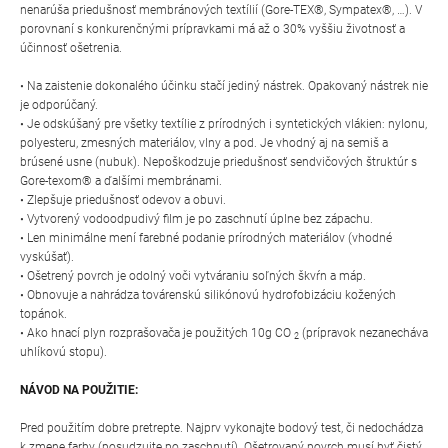
nenarúša priedušnosť membránových textílií (Gore-TEX®, Sympatex®, …). V
porovnaní s konkurenčnými prípravkami má až o 30% vyššiu životnosť a
účinnosť ošetrenia.
• Na zaistenie dokonalého účinku stačí jediný nástrek. Opakovaný nástrek nie
je odporúčaný.
• Je odskúšaný pre všetky textílie z prírodných i syntetických vlákien: nylonu,
polyesteru, zmesných materiálov, vlny a pod. Je vhodný aj na semiš a
brúsené usne (nubuk). Nepoškodzuje priedušnosť sendvičových štruktúr s
Gore-texom® a ďalšími membránami.
• Zlepšuje priedušnosť odevov a obuvi.
• Vytvorený vodoodpudivý film je po zaschnutí úplne bez zápachu.
• Len minimálne mení farebné podanie prírodných materiálov (vhodné
vyskúšať).
• Ošetrený povrch je odolný voči vytváraniu soľných škvŕn a máp.
• Obnovuje a nahrádza továrenskú silikónovú hydrofobizáciu kožených
topánok.
• Ako hnací plyn rozprašovača je použitých 10g CO
(prípravok nezanecháva
2
uhlíkovú stopu).
NÁVOD NA POUŽITIE:
Pred použitím dobre pretrepte. Najprv vykonajte bodový test, či nedochádza
k zmene farby (posudzujte po zaschnutí). Ošetrovaný povrch musí byť čistý