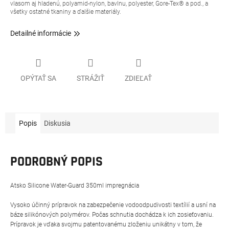
vlasom aj hladenú, polyamid-nylon, bavlnu, polyester, Gore-Tex® a pod., a
všetky ostatné tkaniny a ďalšie materiály.
Detailné informácie
OPÝTAŤ SA
STRÁŽIŤ
ZDIEĽAŤ
Popis
Diskusia
PODROBNÝ POPIS
Atsko Silicone Water-Guard 350ml impregnácia
Vysoko účinný prípravok na zabezpečenie vodoodpudivosti textílií a usní na
báze silikónových polymérov. Počas schnutia dochádza k ich zosieťovaniu.
Prípravok je vďaka svojmu patentovanému zloženiu unikátny v tom, že