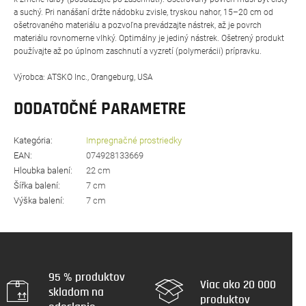
a suchý. Pri nanášaní držte nádobku zvisle, tryskou nahor, 15–20 cm od
ošetrovaného materiálu a pozvoľna prevádzajte nástrek, až je povrch
materiálu rovnomerne vlhký. Optimálny je jediný nástrek. Ošetrený produkt
používajte až po úplnom zaschnutí a vyzretí (polymerácii) prípravku.
Výrobca: ATSKO Inc., Orangeburg, USA
DODATOČNÉ PARAMETRE
Kategória
:
Impregnačné prostriedky
EAN
:
074928133669
Hloubka balení
:
22 cm
Šířka balení
:
7 cm
Výška balení
:
7 cm
95 % produktov
Viac ako 20 000
skladom na
produktov